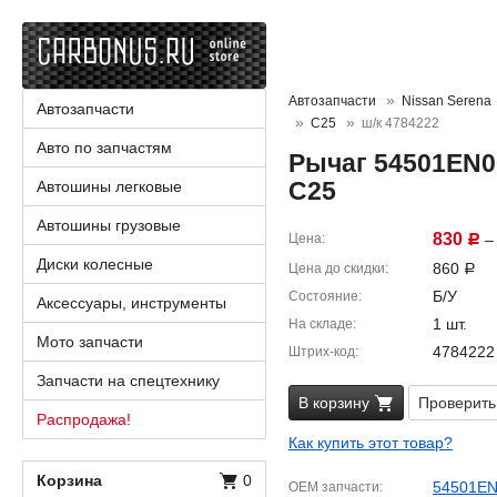
Автозапчасти
Nissan Serena
Автозапчасти
C25
ш/к 4784222
Авто по запчастям
Рычаг 54501EN00
C25
Автошины легковые
Автошины грузовые
830
Цена
– 
Р
Диски колесные
860
Цена до скидки
Р
Б/У
Состояние
Аксессуары, инструменты
1 шт.
На складе
Мото запчасти
4784222
Штрих-код
Запчасти на спецтехнику
В корзину
Проверить
Распродажа!
Как купить этот товар?
Корзина
0
54501E
OEM запчасти