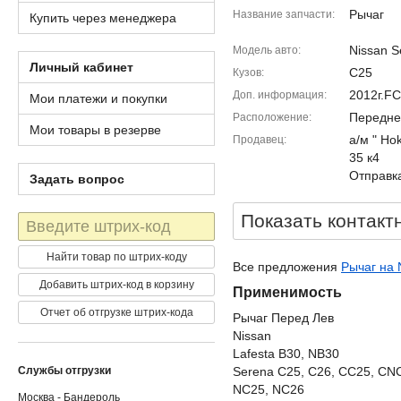
Рычаг
Название запчасти
Купить через менеджера
Nissan S
Модель авто
Личный кабинет
C25
Кузов
2012г.F
Доп. информация
Мои платежи и покупки
Передне
Расположение
Мои товары в резерве
а/м " Ho
Продавец
35 к4
Отправка
Задать вопрос
Показать контакт
Штрих-
код
Найти товар по штрих-коду
Все предложения
Рычаг на 
Добавить штрих-код в корзину
Применимость
Отчет об отгрузке штрих-кода
Рычаг Перед Лев
Nissan
Lafesta B30, NB30
Службы отгрузки
Serena C25, C26, CC25, CN
NC25, NC26
Москва - Бандероль