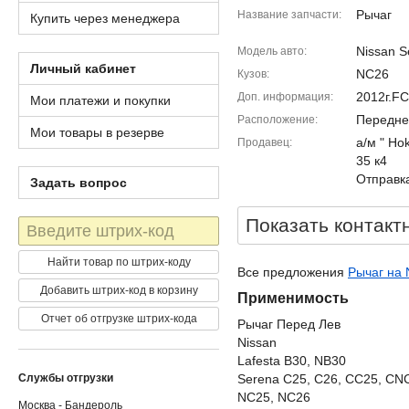
Рычаг
Название запчасти
Купить через менеджера
Nissan S
Модель авто
Личный кабинет
NC26
Кузов
2012г.F
Доп. информация
Мои платежи и покупки
Передне
Расположение
Мои товары в резерве
а/м " Ho
Продавец
35 к4
Отправка
Задать вопрос
Показать контакт
Штрих-
код
Найти товар по штрих-коду
Все предложения
Рычаг на 
Добавить штрих-код в корзину
Применимость
Отчет об отгрузке штрих-кода
Рычаг Перед Лев
Nissan
Lafesta B30, NB30
Службы отгрузки
Serena C25, C26, CC25, CN
NC25, NC26
Москва - Бандероль