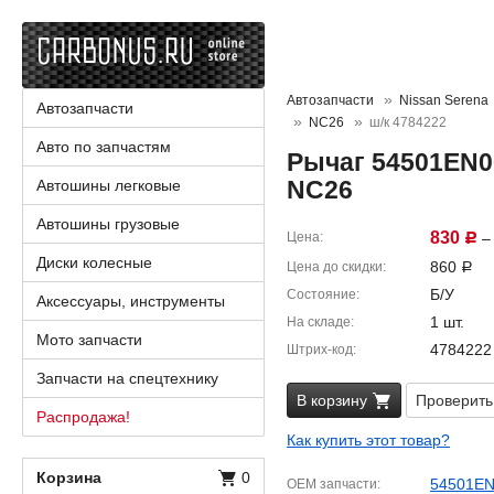
Автозапчасти
Nissan Serena
Автозапчасти
NC26
ш/к 4784222
Авто по запчастям
Рычаг 54501EN00
NC26
Автошины легковые
Автошины грузовые
830
Цена
– 
Р
Диски колесные
860
Цена до скидки
Р
Б/У
Состояние
Аксессуары, инструменты
1 шт.
На складе
Мото запчасти
4784222
Штрих-код
Запчасти на спецтехнику
В корзину
Проверить
Распродажа!
Как купить этот товар?
Корзина
0
54501E
OEM запчасти