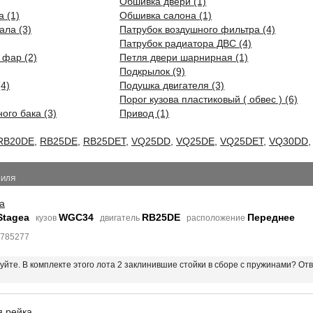
Обшивка двери (1)
 (1)
Обшивка салона (1)
ала (3)
Патрубок воздушного фильтра (4)
Патрубок радиатора ДВС (4)
 фар (2)
Петля двери шарнирная (1)
Подкрылок (9)
4)
Подушка двигателя (3)
Порог кузова пластиковый ( обвес ) (6)
ого бака (3)
Привод (1)
RB20DE
,
RB25DE
,
RB25DET
,
VQ25DD
,
VQ25DE
,
VQ25DET
,
VQ30DD
БИЛЯ
а
Stagea
WGC34
RB25DE
Переднее
кузов
двигатель
расположение
4785277
вуйте. В комплекте этого лота 2 заклинившие стойки в сборе с пружинами? От
я рейка