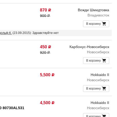
870
Вожди Шмидтовка
Р
Владивосток
900
Р
В корзину
дольф К.
(23.09.2015): Здравствуйте нет
450
Карбонус-Новосибирск
Р
Новосибирск
920
Р
В корзину
5,500
Hokkaido II
Р
Новосибирск
В корзину
4,500
Hokkaido II
Р
0 80730AL531
Новосибирск
В корзину