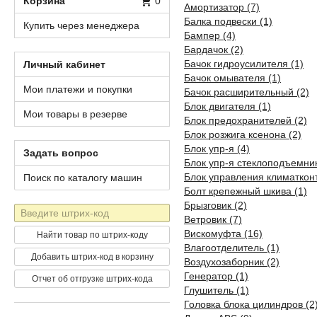
Корзина
0
Амортизатор (7)
Балка подвески (1)
Купить через менеджера
Бампер (4)
Бардачок (2)
Бачок гидроусилителя (1)
Личный кабинет
Бачок омывателя (1)
Мои платежи и покупки
Бачок расширительный (2)
Блок двигателя (1)
Мои товары в резерве
Блок предохранителей (2)
Блок розжига ксенона (2)
Блок упр-я (4)
Задать вопрос
Блок упр-я стеклоподъемни
Блок управления климатконт
Поиск по каталогу машин
Болт крепежный шкива (1)
Брызговик (2)
Штрих-
Ветровик (7)
код
Вискомуфта (16)
Найти товар по штрих-коду
Влагоотделитель (1)
Добавить штрих-код в корзину
Воздухозаборник (2)
Генератор (1)
Отчет об отгрузке штрих-кода
Глушитель (1)
Головка блока цилиндров (2