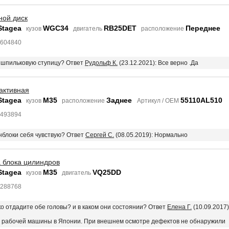
ной диск
Stagea
WGC34
RB25DET
Переднее
кузов
двигатель
расположение
4604840
4 шпильковую ступицу? Ответ
Рудольф К.
(23.12.2021): Все верно .Да
активная
Stagea
M35
Заднее
55110AL510
кузов
расположение
Артикул / OEM
2493894
енблоки себя чувствую? Ответ
Сергей С.
(08.05.2019): Нормально
а блока цилиндров
Stagea
M35
VQ25DD
кузов
двигатель
6288768
ько отдадите обе головы? и в каком они состоянии? Ответ
Елена Г.
(10.09.2017)
с рабочей машины в Японии. При внешнем осмотре дефектов не обнаружили