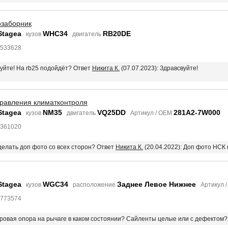
озаборник
Stagea
WHC34
RB20DE
кузов
двигатель
5533628
вуйте! На rb25 подойдёт? Ответ
Никита К.
(07.07.2023): Здравсвуйте!
правления климатконтроля
Stagea
NM35
VQ25DD
281A2-7W000
кузов
двигатель
Артикул / OEM
6361020
делать доп фото со всех сторон? Ответ
Никита К.
(20.04.2022): Доп фото НСК
Stagea
WGC34
Заднее Левое Нижнее
кузов
расположение
Артикул 
2773574
аровая опора на рычаге в каком состоянии? Сайленты целые или с дефектом