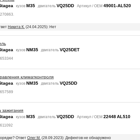
Stagea
M35
VQ25DD
49001-AL520
кузов
двигатель
Артикул / OEM
3270863.
Ответ
Никита К.
(24.04.2025): Нет
ель
Stagea
NM35
VQ25DET
кузов
двигатель
7653344
правления климатконтроля
Stagea
NM35
VQ25DD
кузов
двигатель
7657589
а зажигания
Stagea
M35
VQ25DD
22448 AL510
кузов
двигатель
Артикул / OEM
3611092
 порядке? Ответ
Олег М.
(28.09.2023): Дефектов не обнаружено