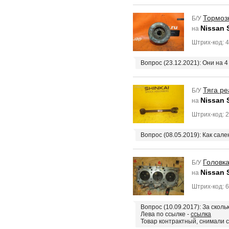
Тормоз
Б/У
Nissan 
на
Штрих-код: 
Вопрос (23.12.2021): Они на 
Тяга ре
Б/У
Nissan 
на
Штрих-код: 
Вопрос (08.05.2019): Как сал
Головк
Б/У
Nissan 
на
Штрих-код: 
Вопрос (10.09.2017): За скол
Лева по ссылке -
ссылка
Товар контрактный, снимали 