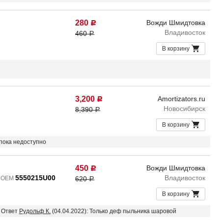
280
Вожди Шмидтовка
Р
Владивосток
460
Р
В корзину
3,200
Amortizators.ru
Р
Новосибирск
8,390
Р
В корзину
 пока недоступно
450
Вожди Шмидтовка
Р
5550215U00
Владивосток
/ OEM
620
Р
В корзину
? Ответ
Рудольф К.
(04.04.2022): Только деф пыльника шаровой