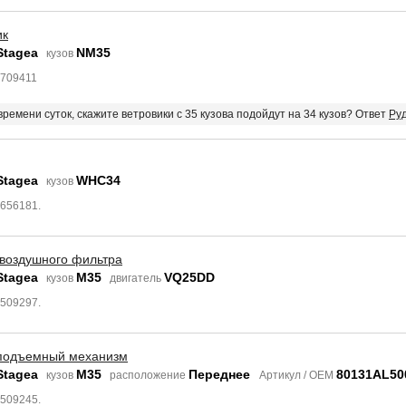
ик
Stagea
NM35
кузов
2709411
времени суток, скажите ветровики с 35 кузова подойдут на 34 кузов? Ответ
Ру
Stagea
WHC34
кузов
3656181.
 воздушного фильтра
Stagea
M35
VQ25DD
кузов
двигатель
6509297.
подъемный механизм
Stagea
M35
Переднее
80131AL50
кузов
расположение
Артикул / OEM
6509245.