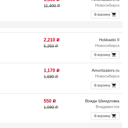
Новосибирск
11,400
Р
В корзину
2,210
Hokkaido II
Р
Новосибирск
5,250
Р
В корзину
1,170
Amortizators.ru
Р
Новосибирск
1,690
Р
В корзину
550
Вожди Шмидтовка
Р
Владивосток
1,090
Р
В корзину