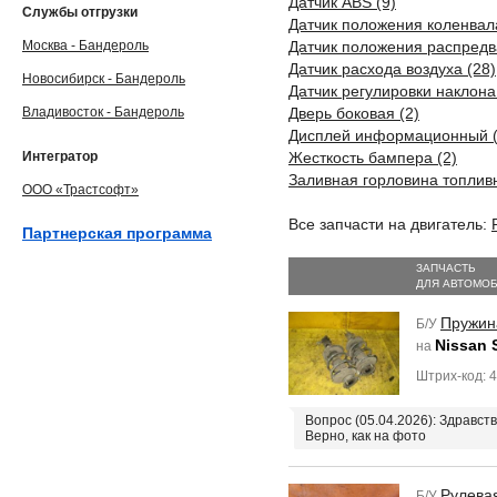
Датчик ABS (9)
Службы отгрузки
Датчик положения коленвала
Москва - Бандероль
Датчик положения распредв
Датчик расхода воздуха (28)
Новосибирск - Бандероль
Датчик регулировки наклона
Владивосток - Бандероль
Дверь боковая (2)
Дисплей информационный (
Интегратор
Жесткость бампера (2)
Заливная горловина топливн
ООО «Трастсофт»
Все запчасти на двигатель:
Партнерская программа
ЗАПЧАСТЬ
ДЛЯ АВТОМО
Пружин
Б/У
Nissan 
на
Штрих-код: 
Вопрос (05.04.2026): Здравст
Верно, как на фото
Рулева
Б/У