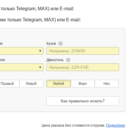
только Telegram, MAX) или E-mail:
ки только Telegram, MAX) или E-mail:
ля
Кузов
иля
Двигатель
Правый
Левый
Любой
Верх
Низ
Как правильно искать?
Цена указана без стоимости отгрузки.
Подробнее