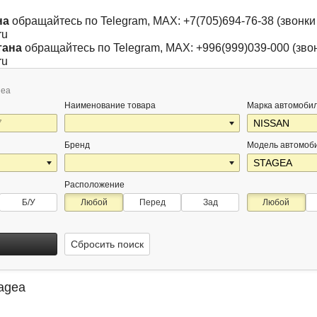
на
обращайтесь по Telegram, MAX: +7(705)694-76-38 (звонки 
ru
тана
обращайтесь по Telegram, MAX: +996(999)039-000 (звон
ru
gea
Наименование товара
Марка автомоби
Бренд
Модель автомоб
Расположение
Б/У
Любой
Перед
Зад
Любой
Сбросить поиск
tagea