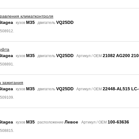
правления климатконтроля
Stagea
M35
VQ25DD
кузов
двигатель
6508912.
уфта
Stagea
M35
VQ25DD
21082 AG200 21
кузов
двигатель
Артикул / OEM
6508891.
а зажигания
Stagea
M35
VQ25DD
22448-AL515 LC-
кузов
двигатель
Артикул / OEM
6509109.
Stagea
M35
Левое
100-63636
кузов
расположение
Артикул / OEM
6508815.