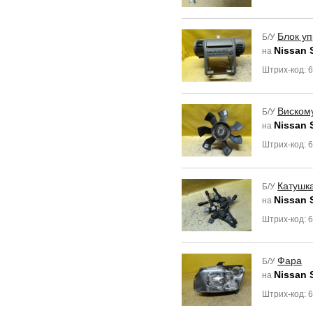
Блок у
Б/У
Nissan 
на
Штрих-код: 
Виском
Б/У
Nissan 
на
Штрих-код: 
Катушк
Б/У
Nissan 
на
Штрих-код: 
Фара
Б/У
Nissan 
на
Штрих-код: 