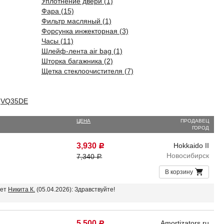
Уплотнение двери (1)
Фара (15)
Фильтр масляный (1)
Форсунка инжекторная (3)
Часы (11)
Шлейф-лента air bag (1)
Шторка багажника (2)
Щетка стеклоочистителя (7)
,
VQ35DE
ЦЕНА
ПРОДАВЕЦ
ГОРОД
3,930
Hokkaido II
Р
Новосибирск
7,340
Р
В корзину
вет
Никита К.
(05.04.2026): Здравствуйте!
5,500
Amortizators.ru
Р