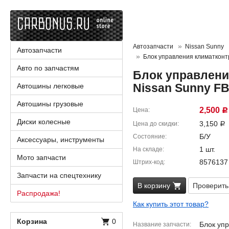
Автозапчасти
Nissan Sunny
Автозапчасти
Блок управления климаткон
Авто по запчастям
Блок управлени
Nissan Sunny F
Автошины легковые
Автошины грузовые
2,500
Цена
Р
Диски колесные
3,150
Цена до скидки
Р
Б/У
Состояние
Аксессуары, инструменты
1 шт.
На складе
Мото запчасти
8576137
Штрих-код
Запчасти на спецтехнику
В корзину
Проверить
Распродажа!
Как купить этот товар?
Корзина
0
Блок уп
Название запчасти