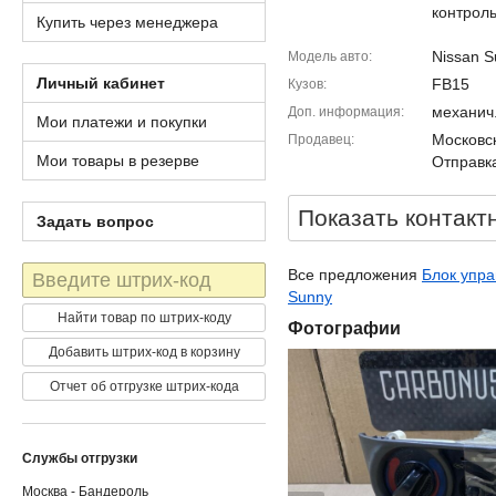
контрол
Купить через менеджера
Nissan S
Модель авто
Личный кабинет
FB15
Кузов
механич
Доп. информация
Мои платежи и покупки
Московск
Продавец
Мои товары в резерве
Отправка
Показать контакт
Задать вопрос
Штрих-
Все предложения
Блок упра
код
Sunny
Найти товар по штрих-коду
Фотографии
Добавить штрих-код в корзину
Отчет об отгрузке штрих-кода
Службы отгрузки
Москва - Бандероль