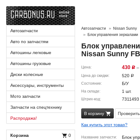
Автозапчасти
Nissan Sunny
Автозапчасти
Блок управления зеркалами
Авто по запчастям
Блок управлени
Nissan Sunny F
Автошины легковые
Автошины грузовые
430
Цена
– 
Р
Диски колесные
520
Цена до скидки
Р
Б/У
Состояние
Аксессуары, инструменты
1 шт.
На складе
Мото запчасти
7311493
Штрих-код
Запчасти на спецтехнику
В корзину
Проверить
Распродажа!
Как купить этот товар?
Корзина
0
Блок уп
Название запчасти