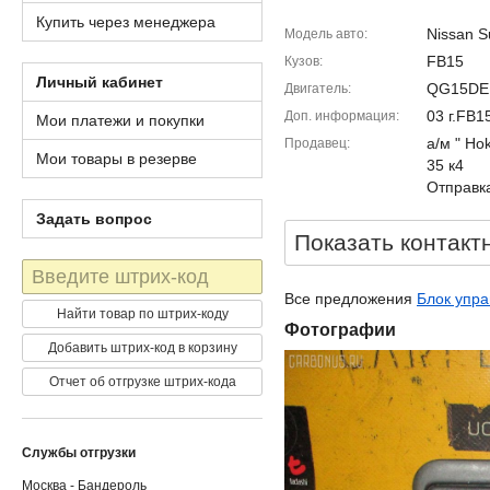
Купить через менеджера
Nissan S
Модель авто
FB15
Кузов
Личный кабинет
QG15DE
Двигатель
03 г.FB1
Доп. информация
Мои платежи и покупки
а/м " Ho
Продавец
Мои товары в резерве
35 к4
Отправка
Задать вопрос
Показать контакт
Штрих-
код
Все предложения
Блок упра
Найти товар по штрих-коду
Фотографии
Добавить штрих-код в корзину
Отчет об отгрузке штрих-кода
Службы отгрузки
Москва - Бандероль