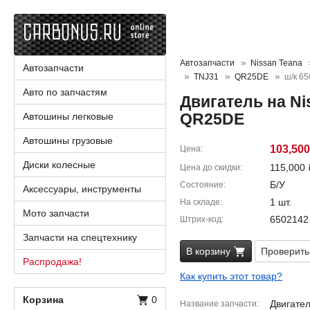
Автозапчасти
Nissan Teana
Автозапчасти
TNJ31
QR25DE
ш/к 6
Авто по запчастям
Двигатель на Ni
QR25DE
Автошины легковые
Автошины грузовые
103,50
Цена
Диски колесные
115,000
Цена до скидки
Б/У
Состояние
Аксессуары, инструменты
1 шт.
На складе
Мото запчасти
6502142
Штрих-код
Запчасти на спецтехнику
В корзину
Проверить
Распродажа!
Как купить этот товар?
Корзина
0
Двигател
Название запчасти