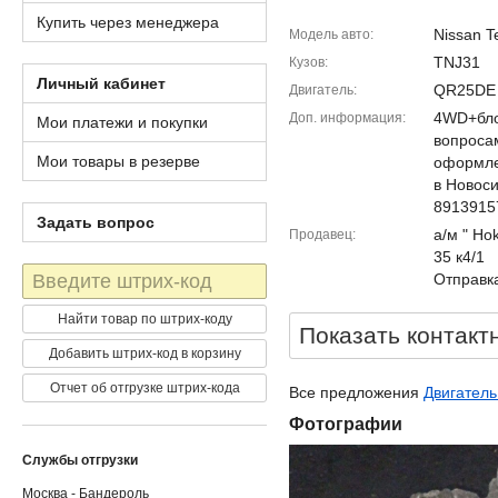
Купить через менеджера
Nissan T
Модель авто
TNJ31
Кузов
Личный кабинет
QR25DE
Двигатель
4WD+бло
Доп. информация
Мои платежи и покупки
вопроса
Мои товары в резерве
оформле
в Новос
8913915
Задать вопрос
а/м " Ho
Продавец
35 к4/1
Штрих-
Отправка
код
Найти товар по штрих-коду
Показать контакт
Добавить штрих-код в корзину
Отчет об отгрузке штрих-кода
Все предложения
Двигатель
Фотографии
Службы отгрузки
Москва - Бандероль