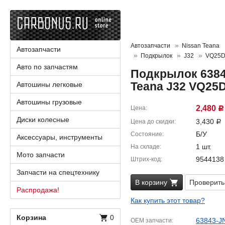
Автозапчасти
Nissan Teana
Автозапчасти
Подкрылок
J32
VQ25
Авто по запчастям
Подкрылок 6384
Teana J32 VQ25
Автошины легковые
Автошины грузовые
2,480
Цена
Р
Диски колесные
3,430
Цена до скидки
Р
Б/У
Состояние
Аксессуары, инструменты
1 шт.
На складе
Мото запчасти
9544138
Штрих-код
Запчасти на спецтехнику
В корзину
Проверить
Распродажа!
Как купить этот товар?
Корзина
0
63843-J
OEM запчасти