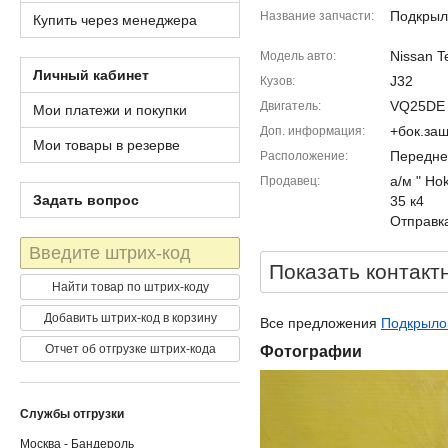
Подкрыл
Название запчасти
Купить через менеджера
Nissan T
Модель авто
Личный кабинет
J32
Кузов
VQ25DE
Двигатель
Мои платежи и покупки
+бок.за
Доп. информация
Мои товары в резерве
Передне
Расположение
а/м " Ho
Продавец
Задать вопрос
35 к4
Отправка
Штрих-
код
Показать контакт
Найти товар по штрих-коду
Добавить штрих-код в корзину
Все предложения
Подкрылок
Отчет об отгрузке штрих-кода
Фотографии
Службы отгрузки
Москва - Бандероль