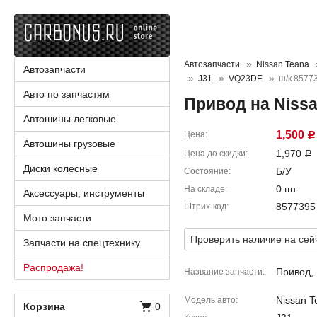
Автозапчасти
Nissan Teana
Автозапчасти
J31
VQ23DE
ш/к 8577
Авто по запчастям
Привод на Niss
Автошины легковые
1,500
Цена
Р
Автошины грузовые
1,970
Цена до скидки
Р
Диски колесные
Б/У
Состояние
0 шт.
На складе
Аксессуары, инструменты
8577395
Штрих-код
Мото запчасти
Проверить наличие на сей
Запчасти на спецтехнику
Распродажа!
Привод,
Название запчасти
Nissan T
Модель авто
Корзина
0