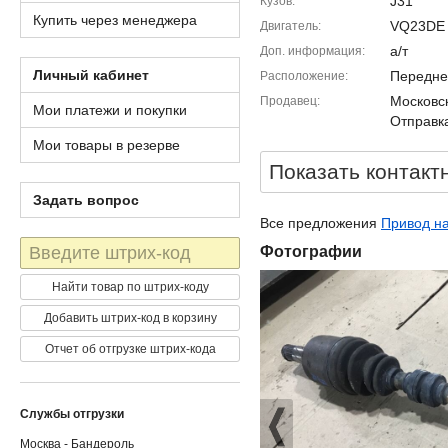
J31
Кузов
Купить через менеджера
VQ23DE
Двигатель
а/т
Доп. информация
Личный кабинет
Передне
Расположение
Московск
Продавец
Мои платежи и покупки
Отправка
Мои товары в резерве
Показать контакт
Задать вопрос
Все предложения
Привод на
Штрих-
Фотографии
код
Найти товар по штрих-коду
Добавить штрих-код в корзину
Отчет об отгрузке штрих-кода
Службы отгрузки
Москва - Бандероль