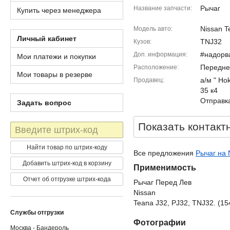
Рычаг
Название запчасти
Купить через менеджера
Nissan T
Модель авто
Личный кабинет
TNJ32
Кузов
#надорв
Доп. информация
Мои платежи и покупки
Передне
Расположение
Мои товары в резерве
а/м " Ho
Продавец
35 к4
Отправка
Задать вопрос
Показать контакт
Штрих-
код
Найти товар по штрих-коду
Все предложения
Рычаг на 
Добавить штрих-код в корзину
Применимость
Отчет об отгрузке штрих-кода
Рычаг Перед Лев
Nissan
Teana J32, PJ32, TNJ32. (15
Службы отгрузки
Фотографии
Москва - Бандероль