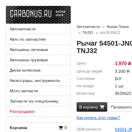
Автозапчасти
Nissan Teana
Автозапчасти
TNJ32
ш/к 9530622
Авто по запчастям
Рычаг 54501-JN0
TNJ32
Автошины легковые
Автошины грузовые
1,970
Цена
Р
Диски колесные
3,200
Цена до скидки
Р
Б/У
Состояние
Аксессуары, инструменты
1 шт.
На складе
Мото запчасти
9530622
Штрих-код
Запчасти на спецтехнику
В корзину
Проверить
Распродажа!
Как купить этот товар?
Корзина
0
54501-J
OEM запчасти