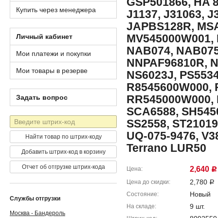
GSP501866, HA 80
Купить через менеджера
J1137, J31063, 
JAPBS128R, MSA
MV545000W001, 
Личный кабинет
NAB074, NAB075,
Мои платежи и покупки
NNPAF96810R, NS
Мои товары в резерве
NS6023J, PS553
R8545600W000, 
RR545000W000, R
Задать вопрос
SCA6588, SH545
Штрих-
SS2558, ST21019
код
UQ-075-9476, V3
Найти товар по штрих-коду
Terrano LUR50
Добавить штрих-код в корзину
Отчет об отгрузке штрих-кода
2,640
Цена
Р
2,780
Цена до скидки
Р
Новый
Состояние
Службы отгрузки
9 шт.
На складе
Москва - Бандероль