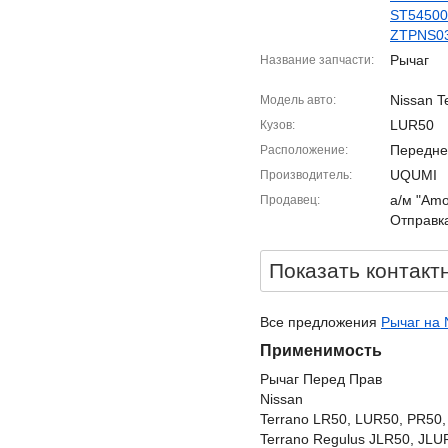
ST5450
ZTPNS0
Рычаг
Название запчасти
Nissan T
Модель авто
LUR50
Кузов
Передне
Расположение
UQUMI
Производитель
а/м "Amo
Продавец
Отправка
Показать контакт
Все предложения
Рычаг на 
Применимость
Рычаг Перед Прав
Nissan
Terrano LR50, LUR50, PR50
Terrano Regulus JLR50, JLU