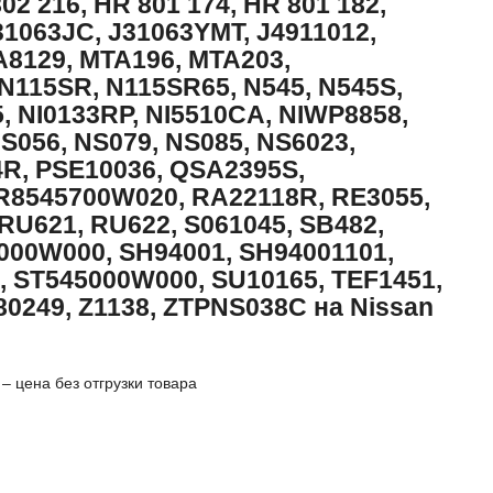
2 216, HR 801 174, HR 801 182,
J31063JC, J31063YMT, J4911012,
8129, MTA196, MTA203,
N115SR, N115SR65, N545, N545S,
 NI0133RP, NI5510CA, NIWP8858,
056, NS079, NS085, NS6023,
4R, PSE10036, QSA2395S,
R8545700W020, RA22118R, RE3055,
U621, RU622, S061045, SB482,
000W000, SH94001, SH94001101,
, ST545000W000, SU10165, TEF1451,
80249, Z1138, ZTPNS038C на Nissan
– цена без отгрузки товара