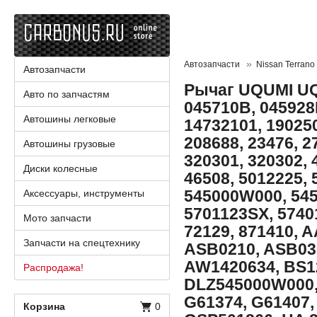
Автозапчасти
Nissan Terrano
Автозапчасти
Рычаг UQUMI UQ-
Авто по запчастям
045710B, 045928B
Автошины легковые
14732101, 190250
208688, 23476, 2
Автошины грузовые
320301, 320302, 
Диски колесные
46508, 5012225, 
545000W000, 54
Аксессуары, инструменты
5701123SX, 5740
Мото запчасти
72129, 871410, 
Запчасти на спецтехнику
ASB0210, ASB03
AW1420634, BS12
Распродажа!
DLZ545000W000,
G61374, G61407
Корзина
0