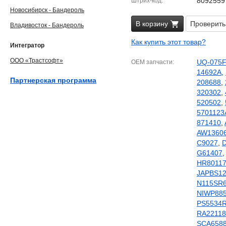
8092559
Штрих-код
Новосибирск - Бандероль
В корзину
Проверить
Владивосток - Бандероль
Как купить этот товар?
Интегратор
ООО «Трастсофт»
UQ-075
OEM запчасти
14692A
,
Партнерская программа
208688
,
320302
,
520502
,
5701123
871410
,
AW1360
C9027
,
G61407
HR8011
JAPBS1
N115SR
NIWP88
PS5534
RA2211
SCA658