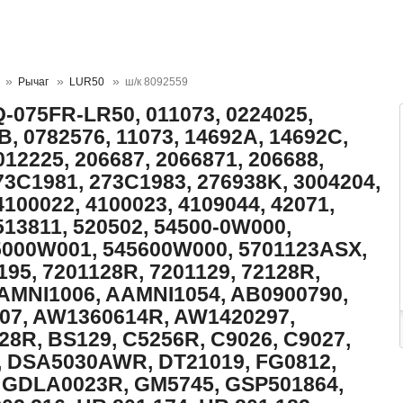
Рычаг
LUR50
ш/к 8092559
075FR-LR50, 011073, 0224025,
, 0782576, 11073, 14692A, 14692C,
12225, 206687, 2066871, 206688,
73C1981, 273C1983, 276938K, 3004204,
4100022, 4100023, 4109044, 42071,
513811, 520502, 54500-0W000,
5000W001, 545600W000, 5701123ASX,
195, 7201128R, 7201129, 72128R,
AAMNI1006, AAMNI1054, AB0900790,
07, AW1360614R, AW1420297,
8R, BS129, C5256R, C9026, C9027,
 DSA5030AWR, DT21019, FG0812,
, GDLA0023R, GM5745, GSP501864,