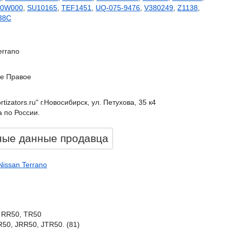
00W000
,
SU10165
,
TEF1451
,
UQ-075-9476
,
V380249
,
Z1138
,
38C
errano
е Правое
rtizators.ru" г.Новосибирск, ул. Петухова, 35 к4
 по России.
ные данные продавцa
Nissan Terrano
, RR50, TR50
R50, JRR50, JTR50. (81)