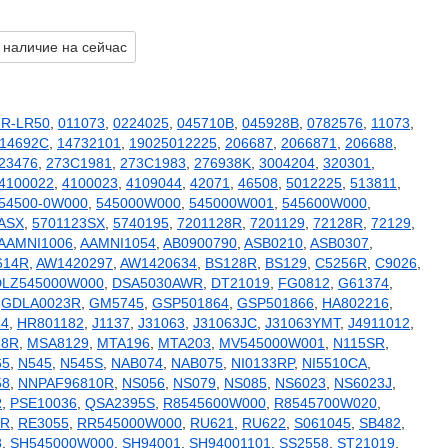
 наличие на сейчас
FR-LR50
,
011073
,
0224025
,
045710B
,
045928B
,
0782576
,
11073
,
14692C
,
14732101
,
19025012225
,
206687
,
2066871
,
206688
,
23476
,
273C1981
,
273C1983
,
276938K
,
3004204
,
320301
,
4100022
,
4100023
,
4109044
,
42071
,
46508
,
5012225
,
513811
,
54500-0W000
,
545000W000
,
545000W001
,
545600W000
,
ASX
,
5701123SX
,
5740195
,
7201128R
,
7201129
,
72128R
,
72129
,
AAMNI1006
,
AAMNI1054
,
AB0900790
,
ASB0210
,
ASB0307
,
614R
,
AW1420297
,
AW1420634
,
BS128R
,
BS129
,
C5256R
,
C9026
,
DLZ545000W000
,
DSA5030AWR
,
DT21019
,
FG0812
,
G61374
,
,
GDLA0023R
,
GM5745
,
GSP501864
,
GSP501866
,
HA802216
,
74
,
HR801182
,
J1137
,
J31063
,
J31063JC
,
J31063YMT
,
J4911012
,
28R
,
MSA8129
,
MTA196
,
MTA203
,
MV545000W001
,
N115SR
,
65
,
N545
,
N545S
,
NAB074
,
NAB075
,
NI0133RP
,
NI5510CA
,
58
,
NNPAF96810R
,
NS056
,
NS079
,
NS085
,
NS6023
,
NS6023J
,
R
,
PSE10036
,
QSA2395S
,
R8545600W000
,
R8545700W020
,
8R
,
RE3055
,
RR545000W000
,
RU621
,
RU622
,
S061045
,
SB482
,
8
,
SH545000W000
,
SH94001
,
SH94001101
,
SS2558
,
ST21019
,