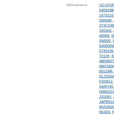
UQ-075
OEM запчасти
045928B
1473210
206688
,
273C198
320302
,
46508
,
5
0W000
,
545600
5740195
72129
,
8
AB09007
AW1360
BS128R
DLZ545
FG0812
GM5745
HA8022
J31063
,
JAPBS1
MV5450
N545S
,