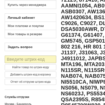
AAMNI1054, AB0
Купить через менеджера
ASB0307, AW136
AW1420634, BS1
Личный кабинет
C9026, C9027, 
Мои платежи и покупки
DSA5030AWR, DT
G61374, G61407
Мои товары в резерве
GM5745, GSP501
802 216, HR 801 
Задать вопрос
J1137, J31063, 
J4911012, JAPB
Штрих-
код
MTA196, MTA203
Найти товар по штрих-коду
N115SR, N115SR6
Добавить штрих-код в корзину
NAB074, NAB075
NI5510CA, NIWP
Отчет об отгрузке штрих-кода
NS056, NS079, N
NS6023J, PS5534
Службы отгрузки
QSA2395S, R854
Москва - Бандероль