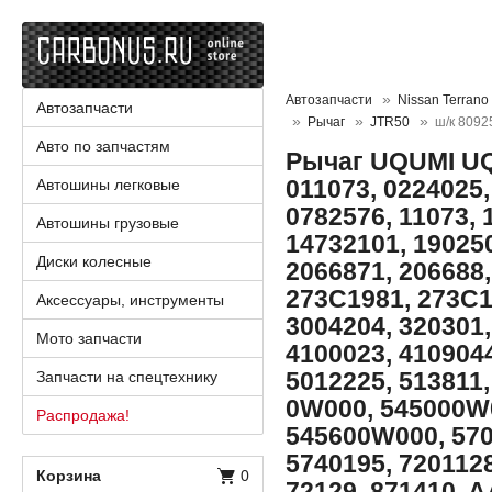
Автозапчасти
Nissan Terrano
Автозапчасти
Рычаг
JTR50
ш/к 8092
Авто по запчастям
Рычаг UQUMI UQ
011073, 0224025
Автошины легковые
0782576, 11073, 
Автошины грузовые
14732101, 19025
Диски колесные
2066871, 206688,
273C1981, 273C1
Аксессуары, инструменты
3004204, 320301,
Мото запчасти
4100023, 4109044
5012225, 513811,
Запчасти на спецтехнику
0W000, 545000W
Распродажа!
545600W000, 570
5740195, 720112
Корзина
0
72129, 871410, 