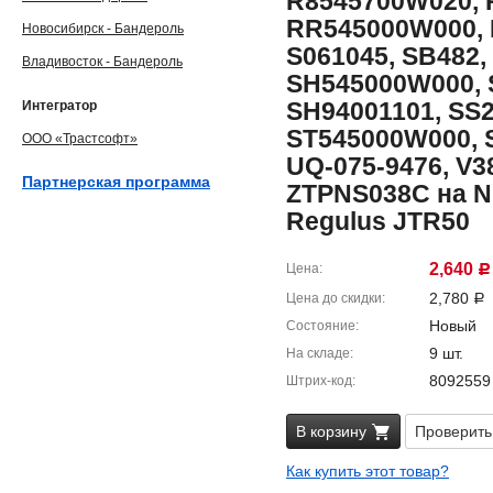
R8545700W020, 
RR545000W000, 
Новосибирск - Бандероль
S061045, SB482,
Владивосток - Бандероль
SH545000W000, 
SH94001101, SS2
Интегратор
ST545000W000, 
ООО «Трастсофт»
UQ-075-9476, V3
Партнерская программа
ZTPNS038C на Ni
Regulus JTR50
2,640
Цена
Р
2,780
Цена до скидки
Р
Новый
Состояние
9 шт.
На складе
8092559
Штрих-код
В корзину
Проверить
Как купить этот товар?