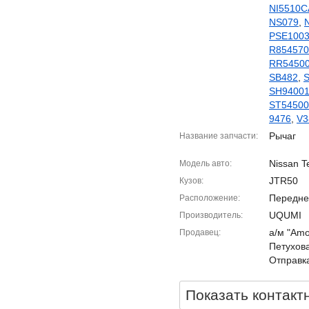
NI5510C
NS079
,
PSE100
R85457
RR5450
SB482
,
SH94001
ST5450
9476
,
V3
Рычаг
Название запчасти
Nissan T
Модель авто
JTR50
Кузов
Передне
Расположение
UQUMI
Производитель
а/м "Amor
Продавец
Петухова
Отправка
Показать контакт