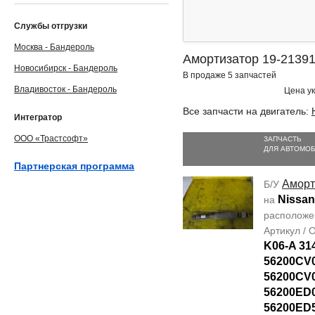
Службы отгрузки
Москва - Бандероль
Амортизатор 19-213910
Новосибирск - Бандероль
В продаже 5 запчастей
Владивосток - Бандероль
Цена ук
Все запчасти на двигатель:
Интегратор
ООО «Трастсофт»
ЗАПЧАСТЬ
ДЛЯ АВТОМО
Партнерская программа
Аморт
Б/У
Nissan
на
располож
Артикул /
K06-A 31
56200CV
56200CV
56200ED
56200ED