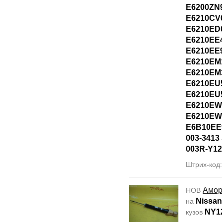
E6200ZN
E6210CV
E6210ED
E6210EE
E6210EE
E6210EM
E6210EM
E6210EU
E6210EU
E6210EW
E6210EW
E6B10EE
003-3413 
003R-Y12
Штрих-код
Амор
НОВ
Nissan
на
NY1
кузов