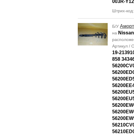
003R-Y12
Штрих-код
Аморт
Б/У
Nissan
на
располож
Артикул /
19-21391
858 3434
56200CV
56200ED
56200ED
56200EE
56200EU
56200EU
56200EW
56200EW
56200EW
56210CV
56210ED