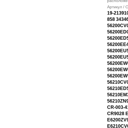
располож
Артикул /
19-21391
858 3434
56200CV
56200ED
56200ED
56200EE
56200EU
56200EU
56200EW
56200EW
56200EW
56210CV
56210ED
56210EM
56210ZN9
CR-003-4
CR9028 
E6200ZV
E6210CV