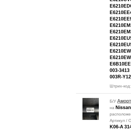
E6210ED
E6210EE
E6210EE
E6210EM
E6210EM
E6210EU
E6210EU
E6210EW
E6210EW
E6B10EE
003-3413 
003R-Y12
Штрих-код
Аморт
Б/У
Nissan
на
располож
Артикул /
K06-A 31