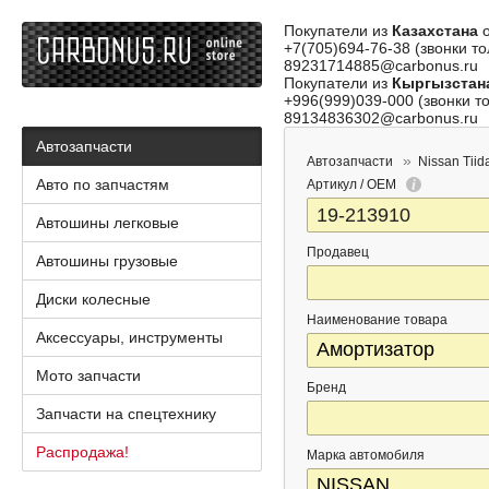
Покупатели из
Казахстана
о
+7(705)694-76-38 (звонки то
89231714885@carbonus.ru
Покупатели из
Кыргызстан
+996(999)039-000 (звонки то
89134836302@carbonus.ru
Автозапчасти
Автозапчасти
Nissan Tiid
Авто по запчастям
Артикул / OEM
Автошины легковые
Продавец
Автошины грузовые
Диски колесные
Наименование товара
Аксессуары, инструменты
Мото запчасти
Бренд
Запчасти на спецтехнику
Распродажа!
Марка автомобиля