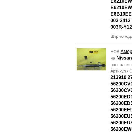
E6210EW
E6210EW
E6B10EE
003-3413 
003R-Y12
Штрих-код:
Амор
НОВ
Nissan
на
располож
Артикул /
213910 2
56200CV
56200CV
56200ED
56200ED
56200EE
56200EU
56200EU
56200EW