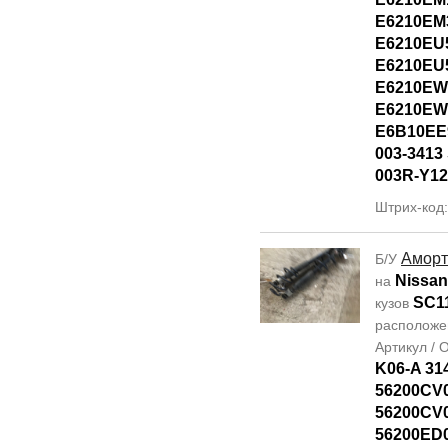
E6210EM
E6210EU
E6210EU
E6210EW
E6210EW
E6B10EE
003-3413 
003R-Y12
Штрих-код
Аморт
Б/У
Nissan 
на
SC1
кузов
располож
Артикул /
K06-A 31
56200CV
56200CV
56200ED