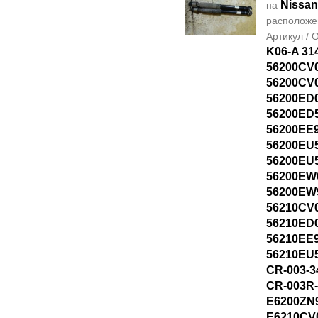
Nissan
на
располож
Артикул /
K06-A 31
56200CV
56200CV
56200ED
56200ED
56200EE
56200EU
56200EU
56200EW
56200EW
56210CV
56210ED
56210EE
56210EU
CR-003-3
CR-003R
E6200ZN
E6210CV