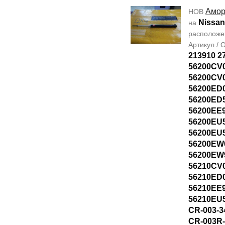
Амор
НОВ
Nissan
на
располож
Артикул /
213910 2
56200CV
56200CV
56200ED
56200ED
56200EE
56200EU
56200EU
56200EW
56200EW
56210CV
56210ED
56210EE
56210EU
CR-003-3
CR-003R