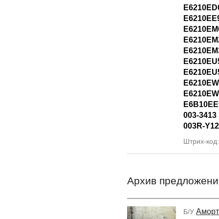
E6210ED
E6210EE
E6210EM
E6210EM
E6210EM
E6210EU
E6210EU
E6210EW
E6210EW
E6B10EE
003-3413 
003R-Y12
Штрих-код
Архив предложени
Аморт
Б/У