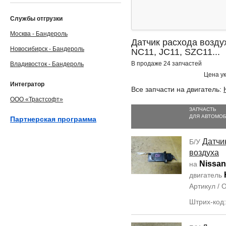
Службы отгрузки
Москва - Бандероль
Датчик расхода воздух
Новосибирск - Бандероль
NC11, JC11, SZC11...
В продаже 24 запчастей
Владивосток - Бандероль
Цена ук
Интегратор
Все запчасти на двигатель:
ООО «Трастсофт»
ЗАПЧАСТЬ
ДЛЯ АВТОМО
Партнерская программа
Датчи
Б/У
воздуха
Nissan
на
двигатель
Артикул /
Штрих-код