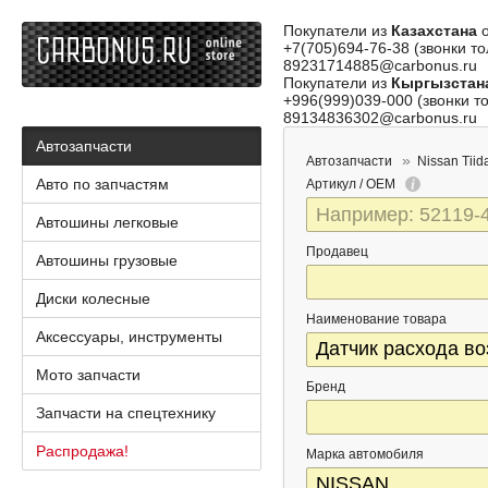
Покупатели из
Казахстана
о
+7(705)694-76-38 (звонки то
89231714885@carbonus.ru
Покупатели из
Кыргызстан
+996(999)039-000 (звонки то
89134836302@carbonus.ru
Автозапчасти
Автозапчасти
Nissan Tiid
Авто по запчастям
Артикул / OEM
Автошины легковые
Продавец
Автошины грузовые
Диски колесные
Наименование товара
Аксессуары, инструменты
Мото запчасти
Бренд
Запчасти на спецтехнику
Распродажа!
Марка автомобиля