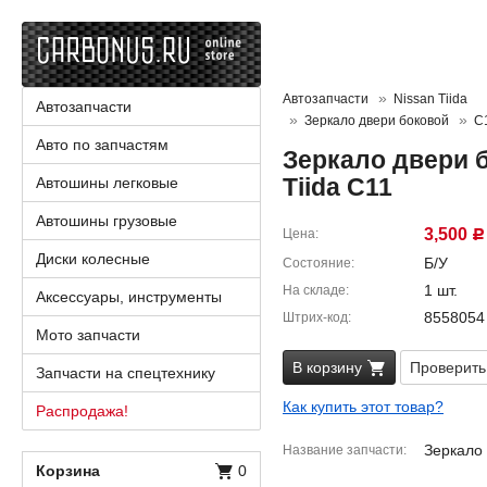
Автозапчасти
Nissan Tiida
Автозапчасти
Зеркало двери боковой
C
Авто по запчастям
Зеркало двери б
Tiida C11
Автошины легковые
Автошины грузовые
3,500
Цена
Р
Диски колесные
Б/У
Состояние
1 шт.
На складе
Аксессуары, инструменты
8558054
Штрих-код
Мото запчасти
В корзину
Проверить
Запчасти на спецтехнику
Как купить этот товар?
Распродажа!
Зеркало 
Название запчасти
Корзина
0