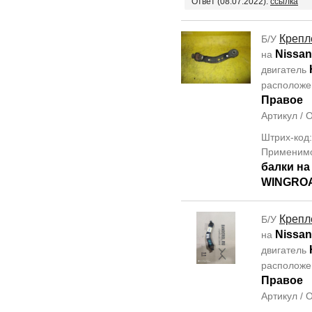
Ответ (08.07.2022):
ссылка
Крепл
Б/У
Nissan
на
двигатель
располож
Правое
Артикул /
Штрих-код
Применим
балки на
WINGROA
Крепл
Б/У
Nissan
на
двигатель
располож
Правое
Артикул /