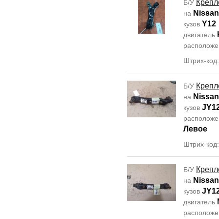
Крепл
Б/У
Nissan
на
Y12
кузов
двигатель
располож
Штрих-код
Крепл
Б/У
Nissan
на
JY1
кузов
располож
Левое
Штрих-код
Крепл
Б/У
Nissan
на
JY1
кузов
двигатель
располож