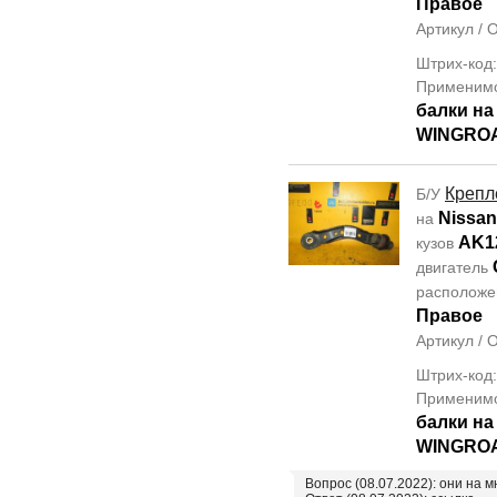
Правое
Артикул /
Штрих-код
Применим
балки на
WINGROA
Крепл
Б/У
Nissan
на
AK1
кузов
двигатель
располож
Правое
Артикул /
Штрих-код
Применим
балки на
WINGROA
Вопрос (08.07.2022): они на 