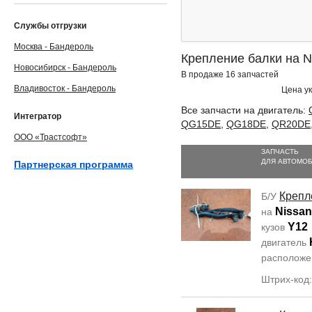
Службы отгрузки
Москва - Бандероль
Крепление балки на N
Новосибирск - Бандероль
В продаже 16 запчастей
Владивосток - Бандероль
Цена ук
Все запчасти на двигатель:
Интегратор
QG15DE
,
QG18DE
,
QR20DE
ООО «Трастсофт»
ЗАПЧАСТЬ
ДЛЯ АВТОМО
Партнерская программа
Крепл
Б/У
Nissan
на
Y12
кузов
двигатель
располож
Штрих-код