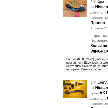
Крепл
Б/У
Nissan
на
двигатель
располож
Правое
Артикул /
Штрих-код
Применим
балки на
WINGROA
Вопрос (03.05.2022): добрый 
ниссан нота Е11куз.как на фо
болтались.скажите цену Отве
надорван. Фото на сайте
Крепл
Б/У
Nissan
на
AK1
кузов
двигатель
располож