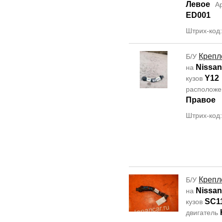
Левое
А
ED001
Штрих-код
Крепл
Б/У
Nissan
на
Y12
кузов
располож
Правое
Штрих-код
Крепл
Б/У
Nissan 
на
SC1
кузов
двигатель