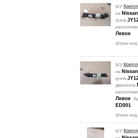
Крепл
Б/У
Nissan
на
JY1
кузов
располож
Левое
Штрих-код
Крепл
Б/У
Nissan
на
JY1
кузов
двигатель
располож
Левое
А
ED001
Штрих-код
Крепл
Б/У
Nissan
на