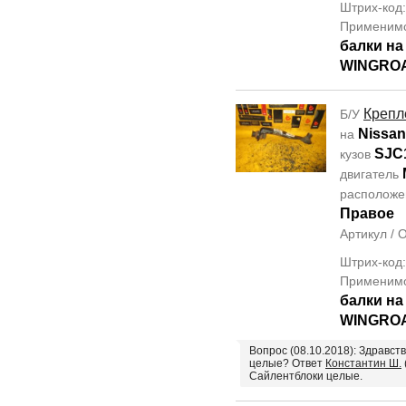
Штрих-код
Применим
балки на
WINGROA
Крепл
Б/У
Nissan 
на
SJC
кузов
двигатель
располож
Правое
Артикул /
Штрих-код
Применим
балки на
WINGROA
Вопрос (08.10.2018): Здравст
целые? Ответ
Константин Ш.
Сайлентблоки целые.