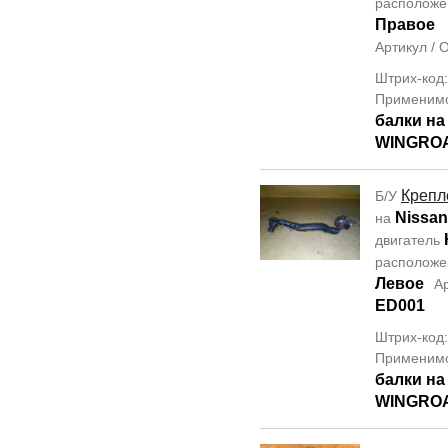
располож
Правое
Артикул /
Штрих-код
Применим
балки на
WINGROA
Крепл
Б/У
Nissan
на
двигатель
располож
Левое
А
ED001
Штрих-код
Применим
балки на
WINGROA