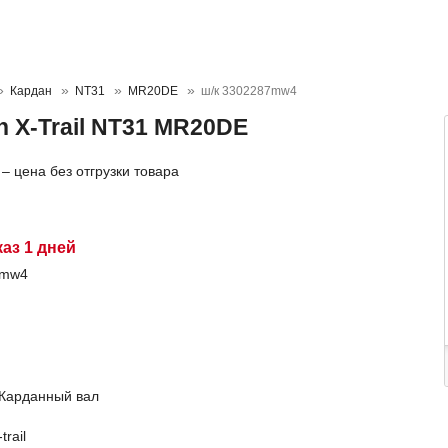
Кардан
NT31
MR20DE
ш/к 3302287mw4
n X-Trail NT31 MR20DE
– цена без отгрузки товара
каз 1 дней
7mw4
 Карданный вал
trail