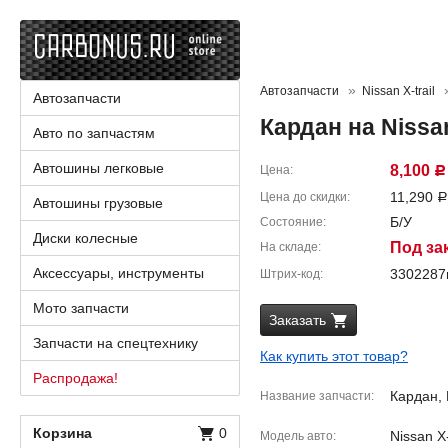
Автозапчасти
Nissan X-trail
Автозапчасти
Кардан на Nissa
Авто по запчастям
Автошины легковые
8,100
Цена
Р
11,290
Цена до скидки
Р
Автошины грузовые
Б/У
Состояние
Диски колесные
Под за
На складе
Аксессуары, инструменты
330228
Штрих-код
Мото запчасти
Заказать
Запчасти на спецтехнику
Как купить этот товар?
Распродажа!
Кардан,
Название запчасти
Корзина
0
Nissan X-
Модель авто