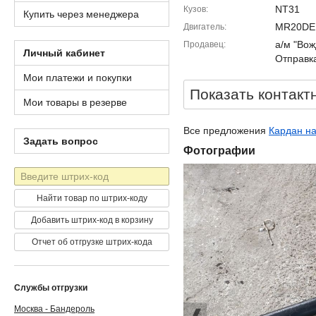
NT31
Кузов
Купить через менеджера
MR20DE
Двигатель
а/м "Вож
Продавец
Личный кабинет
Отправка
Мои платежи и покупки
Показать контакт
Мои товары в резерве
Все предложения
Кардан на 
Задать вопрос
Фотографии
Штрих-
код
Найти товар по штрих-коду
Добавить штрих-код в корзину
Отчет об отгрузке штрих-кода
Службы отгрузки
Москва - Бандероль