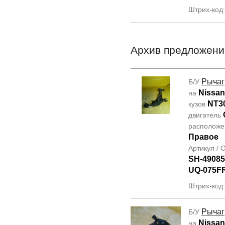
Штрих-код
Архив предложени
Рычаг
Б/У
Nissan 
на
NT3
кузов
двигатель
располож
Правое
Артикул /
SH-49085
UQ-075F
Штрих-код
Рычаг
Б/У
Nissan 
на