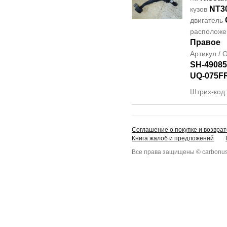
NT3
кузов
двигатель
располож
Правое
Артикул /
SH-49085
UQ-075F
Штрих-код
Соглашение о покупке и возврат
Книга жалоб и предложений
Все права защищены © carbonus