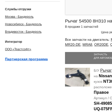
Службы отгрузки
Москва - Бандероль
Рычаг 54500 8H310 на 
Новосибирск - Бандероль
В продаже 1 запчастей
Владивосток - Бандероль
Цена ук
Все запчасти на двигатель:
Интегратор
MR20-DE
,
MRA8
,
QR20DE
,
ООО «Трастсофт»
ЗАПЧАСТЬ
ДЛЯ АВТОМО
Партнерская программа
Рычаг
Б/У
Nissan 
на
NT3
кузов
располож
Правое
Артикул /
SH-49085
UQ-075F