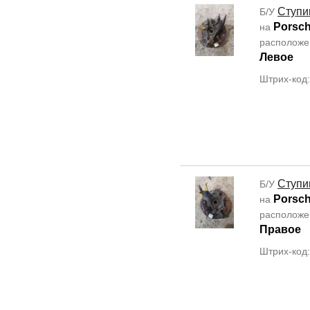
Ступи
Б/У
Porsc
на
располож
Левое
Штрих-код
Ступи
Б/У
Porsc
на
располож
Правое
Штрих-код