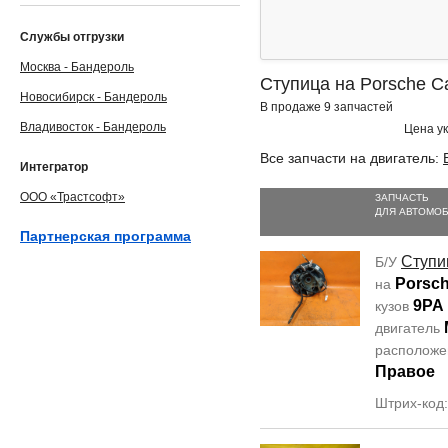
Службы отгрузки
Москва - Бандероль
Ступица на Porsche C
Новосибирск - Бандероль
В продаже 9 запчастей
Владивосток - Бандероль
Цена ук
Все запчасти на двигатель:
Интегратор
ООО «Трастсофт»
ЗАПЧАСТЬ
ДЛЯ АВТОМО
Партнерская программа
Ступи
Б/У
Porsc
на
9PA
кузов
двигатель
располож
Правое
Штрих-код