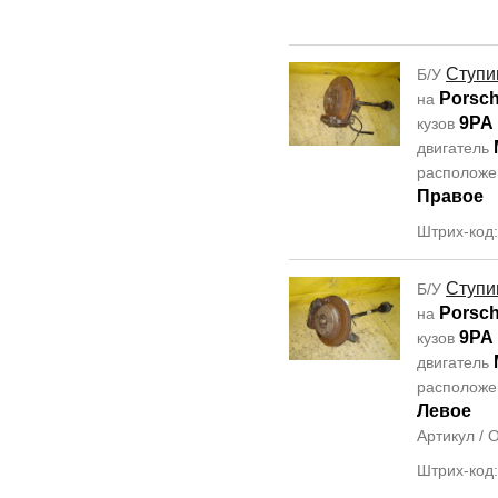
Ступи
Б/У
Porsc
на
9PA
кузов
двигатель
располож
Правое
Штрих-код
Ступи
Б/У
Porsc
на
9PA
кузов
двигатель
располож
Левое
Артикул /
Штрих-код