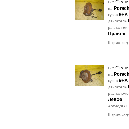
Ступи
Б/У
Porsc
на
9PA
кузов
двигатель
располож
Правое
Штрих-код
Ступи
Б/У
Porsc
на
9PA
кузов
двигатель
располож
Левое
Артикул /
Штрих-код