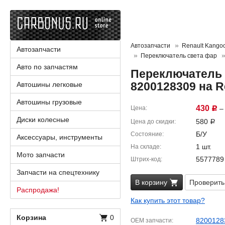
Автозапчасти
Renault Kango
Автозапчасти
Переключатель света фар
Авто по запчастям
Переключатель 
8200128309 на R
Автошины легковые
Автошины грузовые
430
Цена
– 
Р
Диски колесные
580
Цена до скидки
Р
Б/У
Состояние
Аксессуары, инструменты
1 шт.
На складе
Мото запчасти
5577789
Штрих-код
Запчасти на спецтехнику
В корзину
Проверить
Распродажа!
Как купить этот товар?
Корзина
0
8200128
OEM запчасти