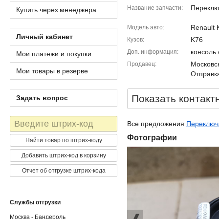
Переклю
Название запчасти
Купить через менеджера
Renault
Модель авто
Личный кабинет
K76
Кузов
консоль
Доп. информация
Мои платежи и покупки
Московск
Продавец
Мои товары в резерве
Отправка
Показать контакт
Задать вопрос
Штрих-
Все предложения
Переключа
код
Фотографии
Найти товар по штрих-коду
Добавить штрих-код в корзину
Отчет об отгрузке штрих-кода
Службы отгрузки
Москва - Бандероль