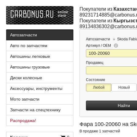
Покупатели из
Казахста
89231714885@carbonus.
Покупатели из
Кыргызс
89134836302@carbonus.
Автозапчасти
Автозапчасти
Skoda Fabi
Авто по запчастям
Артикул / OEM
Автошины легковые
Продавец
Автошины грузовые
Диски колесные
Состояние
Любой
Новый
Аксессуары, инструменты
Мото запчасти
Найти
Запчасти на спецтехнику
Распродажа!
Фара 100-20060 на Sk
В продаже 1 запчастей