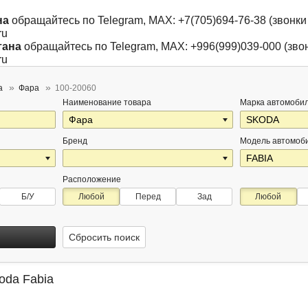
на
обращайтесь по Telegram, MAX: +7(705)694-76-38 (звонки 
ru
тана
обращайтесь по Telegram, MAX: +996(999)039-000 (звон
ru
a
Фара
100-20060
Наименование товара
Марка автомоби
Бренд
Модель автомоб
Расположение
Б/У
Любой
Перед
Зад
Любой
Сбросить поиск
oda Fabia