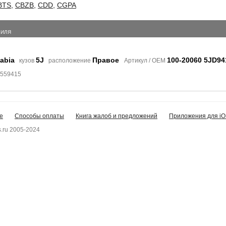
BTS
,
CBZB
,
CDD
,
CGPA
БИЛЯ
abia
5J
Правое
100-20060 5JD9
кузов
расположение
Артикул / OEM
8559415
е
Способы оплаты
Книга жалоб и предложений
Приложения для iO
.ru 2005-2024