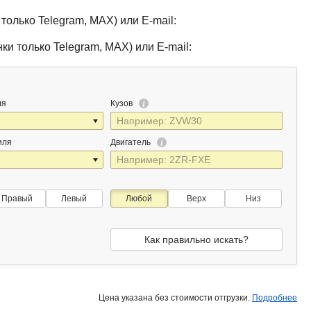
только Telegram, MAX) или E-mail:
ки только Telegram, MAX) или E-mail:
ля
Кузов
иля
Двигатель
Правый
Левый
Любой
Верх
Низ
Как правильно искать?
Цена указана без стоимости отгрузки.
Подробнее