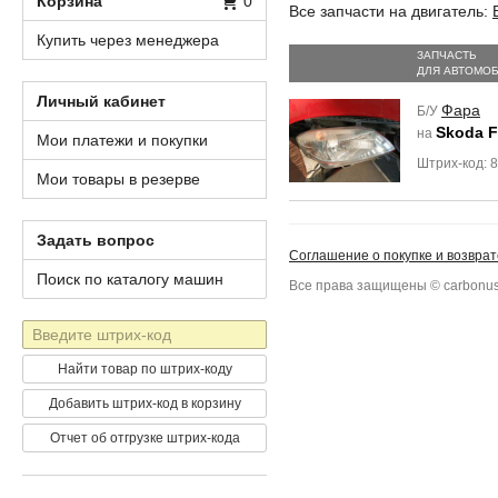
Корзина
0
Все запчасти на двигатель:
Купить через менеджера
ЗАПЧАСТЬ
ДЛЯ АВТОМО
Личный кабинет
Фара
Б/У
Skoda F
на
Мои платежи и покупки
Штрих-код: 
Мои товары в резерве
Задать вопрос
Соглашение о покупке и возврат
Поиск по каталогу машин
Все права защищены © carbonus
Штрих-
код
Найти товар по штрих-коду
Добавить штрих-код в корзину
Отчет об отгрузке штрих-кода