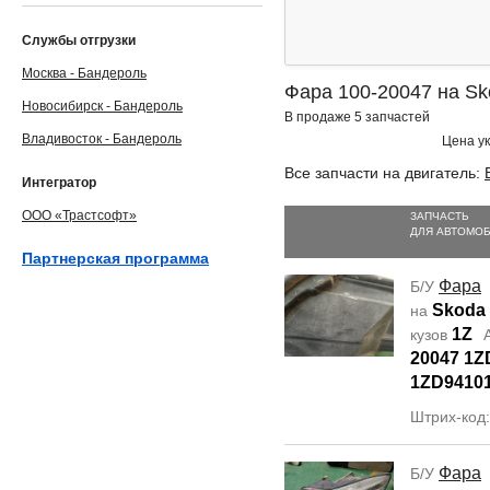
Службы отгрузки
Москва - Бандероль
Фара 100-20047 на Sk
Новосибирск - Бандероль
В продаже 5 запчастей
Владивосток - Бандероль
Цена ук
Все запчасти на двигатель:
Интегратор
ООО «Трастсофт»
ЗАПЧАСТЬ
ДЛЯ АВТОМО
Партнерская программа
Фара
Б/У
Skoda 
на
1Z
кузов
А
20047 1Z
1ZD9410
Штрих-код
Фара
Б/У