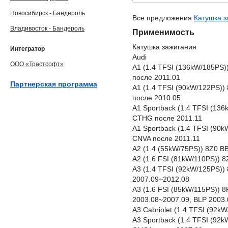
Новосибирск - Бандероль
Все предложения
Катушка з
Владивосток - Бандероль
Применимость
Катушка зажигания
Интегратор
Audi
ООО «Трастсофт»
A1 (1.4 TFSI (136kW/185PS
после 2011.01
Партнерская программа
A1 (1.4 TFSI (90kW/122PS))
после 2010.05
A1 Sportback (1.4 TFSI (13
CTHG после 2011.11
A1 Sportback (1.4 TFSI (90
CNVA после 2011.11
A2 (1.4 (55kW/75PS)) 8Z0 B
A2 (1.6 FSI (81kW/110PS)) 
A3 (1.4 TFSI (92kW/125PS)
2007.09~2012.08
A3 (1.6 FSI (85kW/115PS)) 
2003.08~2007.09, BLP 2003
A3 Cabriolet (1.4 TFSI (92
A3 Sportback (1.4 TFSI (92