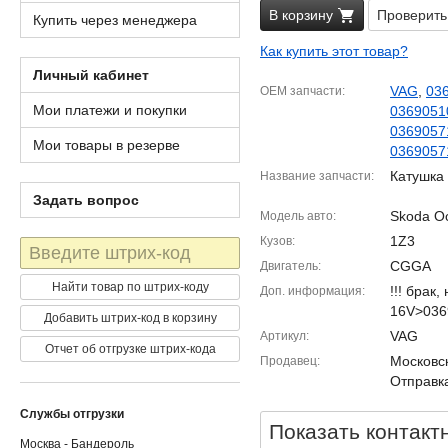
В корзину
Проверить
Купить через менеджера
Как купить этот товар?
Личный кабинет
VAG
,
03
OEM запчасти
Мои платежи и покупки
0369051
0369057
Мои товары в резерве
036905
Катушка
Название запчасти
Задать вопрос
Skoda Oct
Модель авто
1Z3
Кузов
Штрих-
код
CGGA
Двигатель
Найти товар по штрих-коду
!!! брак,
Доп. информация
16V>036
Добавить штрих-код в корзину
VAG
Артикул
Отчет об отгрузке штрих-кода
Московск
Продавец
Отправка
Службы отгрузки
Показать контакт
Москва - Бандероль