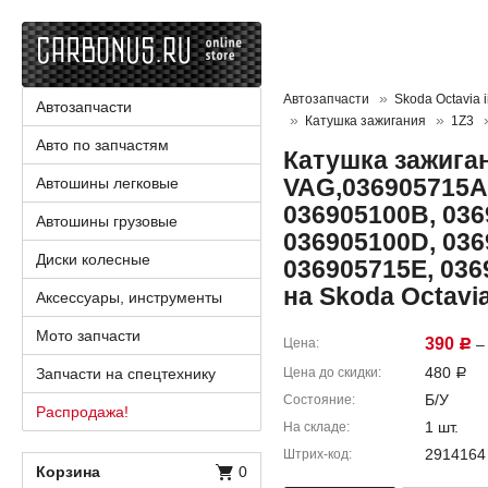
Автозапчасти
Skoda Octavia i
Автозапчасти
Катушка зажигания
1Z3
Авто по запчастям
Катушка зажига
VAG,036905715A
Автошины легковые
036905100B, 036
Автошины грузовые
036905100D, 036
Диски колесные
036905715E, 036
на Skoda Octavi
Аксессуары, инструменты
Мото запчасти
390
Цена
– 
Р
480
Запчасти на спецтехнику
Цена до скидки
Р
Б/У
Состояние
Распродажа!
1 шт.
На складе
2914164
Штрих-код
Корзина
0