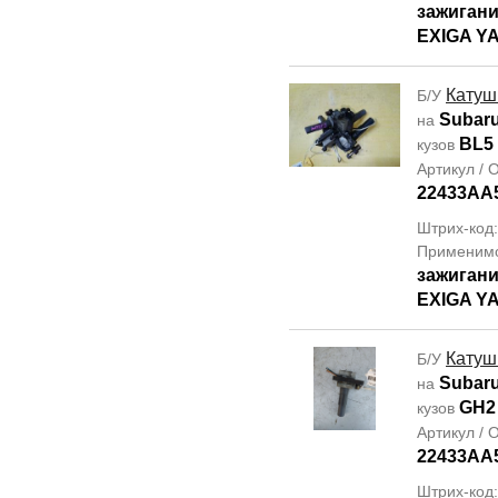
зажиган
EXIGA YA
Катуш
Б/У
Subar
на
BL5
кузов
Артикул /
22433AA5
Штрих-код
Применим
зажиган
EXIGA YA
Катуш
Б/У
Subaru
на
GH2
кузов
Артикул /
22433AA5
Штрих-код