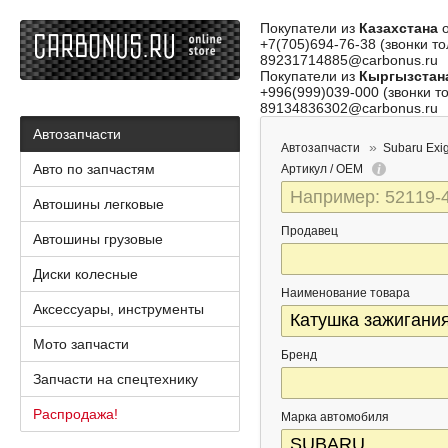
Покупатели из
Казахстана
о
+7(705)694-76-38 (звонки то
89231714885@carbonus.ru
Покупатели из
Кыргызстан
+996(999)039-000 (звонки то
89134836302@carbonus.ru
Автозапчасти
Автозапчасти
Subaru Exi
Авто по запчастям
Артикул / OEM
Автошины легковые
Продавец
Автошины грузовые
Диски колесные
Наименование товара
Аксессуары, инструменты
Мото запчасти
Бренд
Запчасти на спецтехнику
Распродажа!
Марка автомобиля