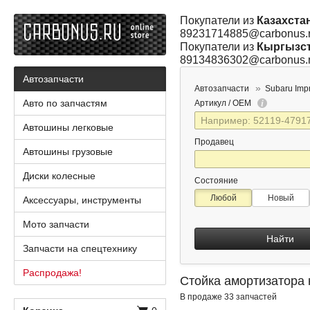
Покупатели из
Казахста
89231714885@carbonus.
Покупатели из
Кыргызс
89134836302@carbonus.
Автозапчасти
Автозапчасти
Subaru Imp
Авто по запчастям
Артикул / OEM
Автошины легковые
Продавец
Автошины грузовые
Диски колесные
Состояние
Любой
Новый
Аксессуары, инструменты
Мото запчасти
Найти
Запчасти на спецтехнику
Распродажа!
Стойка амортизатора 
В продаже 33 запчастей