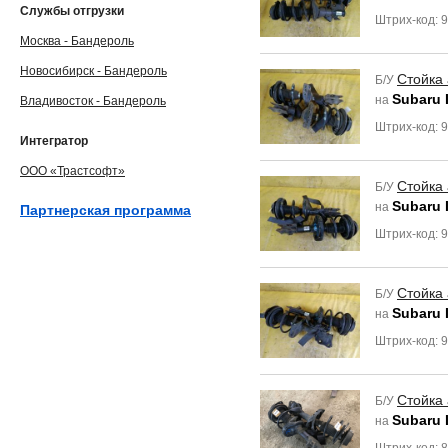
Службы отгрузки
Штрих-код: 
Москва - Бандероль
Новосибирск - Бандероль
Стойка
Б/У
Subaru 
на
Владивосток - Бандероль
Штрих-код: 
Интегратор
ООО «Трастсофт»
Стойка
Б/У
Subaru 
на
Партнерская программа
Штрих-код: 
Стойка
Б/У
Subaru 
на
Штрих-код: 
Стойка
Б/У
Subaru 
на