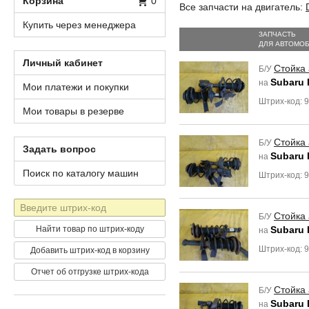
Корзина
0
Все запчасти на двигатель:
Купить через менеджера
ЗАПЧАСТЬ
ДЛЯ АВТОМО
Личный кабинет
Стойка
Б/У
Subaru 
на
Мои платежи и покупки
Штрих-код: 
Мои товары в резерве
Стойка
Б/У
Задать вопрос
Subaru 
на
Поиск по каталогу машин
Штрих-код: 
Штрих-
Стойка
Б/У
код
Найти товар по штрих-коду
Subaru 
на
Штрих-код: 
Добавить штрих-код в корзину
Отчет об отгрузке штрих-кода
Стойка
Б/У
Subaru 
на