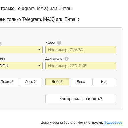
только Telegram, MAX) или E-mail:
ки только Telegram, MAX) или E-mail:
ля
Кузов
иля
Двигатель
Правый
Левый
Любой
Верх
Низ
Как правильно искать?
Цена указана без стоимости отгрузки.
Подробнее