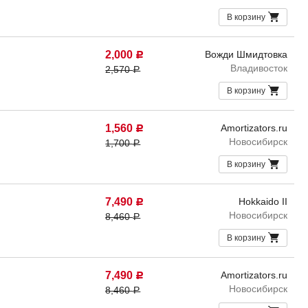
В корзину
2,000
Вожди Шмидтовка
Р
Владивосток
2,570
Р
В корзину
1,560
Amortizators.ru
Р
Новосибирск
1,700
Р
В корзину
7,490
Hokkaido II
Р
Новосибирск
8,460
Р
В корзину
7,490
Amortizators.ru
Р
Новосибирск
8,460
Р