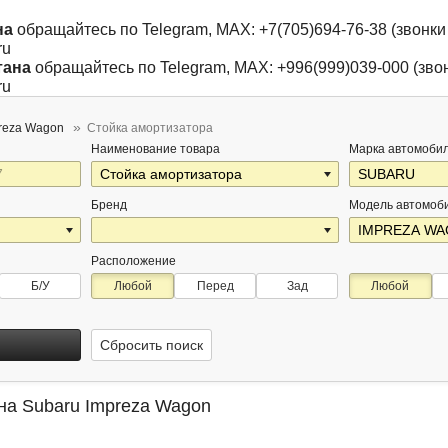
на
обращайтесь по Telegram, MAX: +7(705)694-76-38 (звонки 
ru
тана
обращайтесь по Telegram, MAX: +996(999)039-000 (звон
ru
reza Wagon
Стойка амортизатора
Наименование товара
Марка автомоби
Бренд
Модель автомоб
Расположение
Б/У
Любой
Перед
Зад
Любой
Сбросить поиск
на Subaru Impreza Wagon