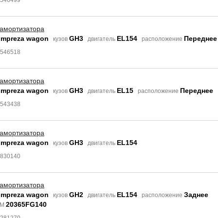
9546499
 амортизатора
Impreza wagon
GH3
EL154
Переднее
кузов
двигатель
расположение
9546518
 амортизатора
Impreza wagon
GH3
EL15
Переднее
кузов
двигатель
расположение
9543438
 амортизатора
Impreza wagon
GH3
EL154
кузов
двигатель
4830140
 амортизатора
Impreza wagon
GH2
EL154
Заднее
кузов
двигатель
расположение
20365FG140
EM