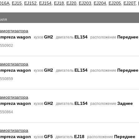
D16A
,
EJ15
,
EJ152
,
EJ154
,
EJ18
,
EJ20
,
EJ203
,
EJ204
,
EJ205
,
EJ20T
,
БИЛЯ
 амортизатора
Impreza wagon
GH2
EL154
Переднее
кузов
двигатель
расположение
9550902
 амортизатора
Impreza wagon
GH2
EL154
Переднее
кузов
двигатель
расположение
9550859
 амортизатора
Impreza wagon
GH2
EL154
Заднее
кузов
двигатель
расположение
9550864
 амортизатора
Impreza wagon
GF5
EJ18
Переднее
кузов
двигатель
расположение