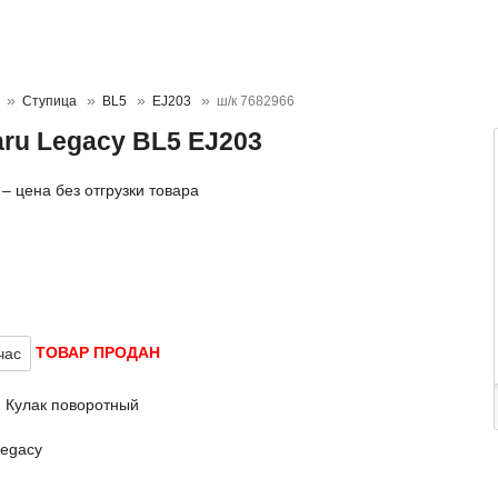
Ступица
BL5
EJ203
ш/к 7682966
ru Legacy BL5 EJ203
– цена без отгрузки товара
ТОВАР ПРОДАН
час
, Кулак поворотный
Legacy