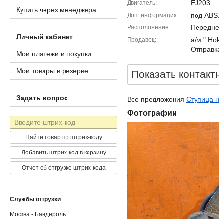
EJ203
Двигатель
Купить через менеджера
под ABS.
Доп. информация
Передне
Расположение
Личный кабинет
а/м " Ho
Продавец
Отправка
Мои платежи и покупки
Мои товары в резерве
Показать контакт
Задать вопрос
Все предложения
Ступица н
Фотографии
Штрих-
код
Найти товар по штрих-коду
Добавить штрих-код в корзину
Отчет об отгрузке штрих-кода
Службы отгрузки
Москва - Бандероль