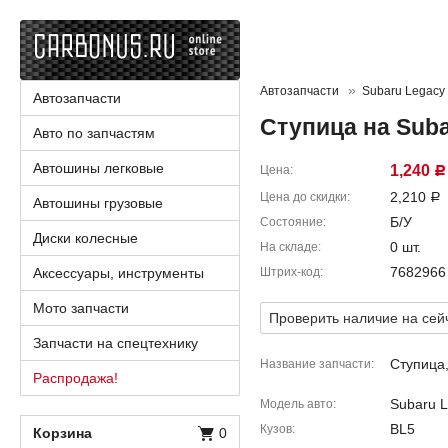
Автозапчасти
Subaru Legacy
Автозапчасти
Ступица на Suba
Авто по запчастям
Автошины легковые
1,240
Цена
Р
2,210
Цена до скидки
Р
Автошины грузовые
Б/У
Состояние
Диски колесные
0 шт.
На складе
7682966
Аксессуары, инструменты
Штрих-код
Мото запчасти
Проверить наличие на сей
Запчасти на спецтехнику
Ступица
Название запчасти
Распродажа!
Subaru 
Модель авто
BL5
Кузов
Корзина
0