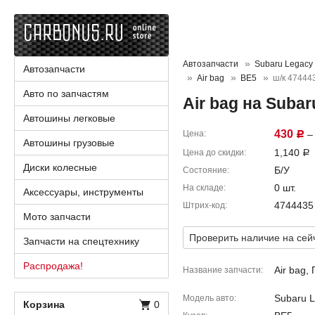
Автозапчасти
Subaru Legacy
Автозапчасти
Air bag
BE5
ш/к 47444
Авто по запчастям
Air bag на Suba
Автошины легковые
430
Цена
– 
Р
Автошины грузовые
1,140
Цена до скидки
Р
Диски колесные
Б/У
Состояние
0 шт.
На складе
Аксессуары, инструменты
4744435
Штрих-код
Мото запчасти
Проверить наличие на сей
Запчасти на спецтехнику
Распродажа!
Air bag,
Название запчасти
Subaru L
Модель авто
Корзина
0