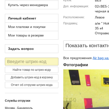
BE5
Кузов
Купить через менеджера
02г.BE5
Доп. информация
черная в
Левое
Расположение
Личный кабинет
а/м " Ho
Продавец
Мои платежи и покупки
35 к4
Отправка
Мои товары в резерве
Показать контакт
Задать вопрос
Все предложения
Air bag н
Штрих-
код
Фотографии
Найти товар по штрих-коду
Добавить штрих-код в корзину
Отчет об отгрузке штрих-кода
Службы отгрузки
Москва - Бандероль