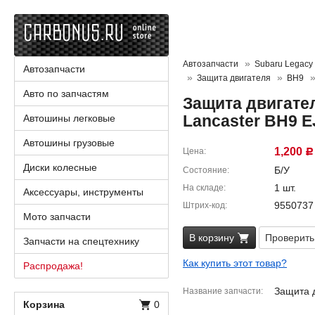
Автозапчасти
Subaru Legacy 
Автозапчасти
Защита двигателя
BH9
Авто по запчастям
Защита двигател
Lancaster BH9 E
Автошины легковые
Автошины грузовые
1,200
Цена
Р
Диски колесные
Б/У
Состояние
1 шт.
На складе
Аксессуары, инструменты
9550737
Штрих-код
Мото запчасти
В корзину
Проверить
Запчасти на спецтехнику
Как купить этот товар?
Распродажа!
Защита 
Название запчасти
Корзина
0