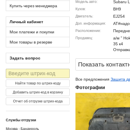
Subaru L
Модель авто
Купить через менеджера
BH9
Кузов
EJ254
Двигатель
Личный кабинет
AT#надо
Доп. информация
Передне
Расположение
Мои платежи и покупки
а/м " Ho
Продавец
Мои товары в резерве
35 к4
Отправка
Задать вопрос
Показать контакт
Штрих-
код
Все предложения
Защита дв
Найти товар по штрих-коду
Фотографии
Добавить штрих-код в корзину
Отчет об отгрузке штрих-кода
Службы отгрузки
Москва - Бандероль