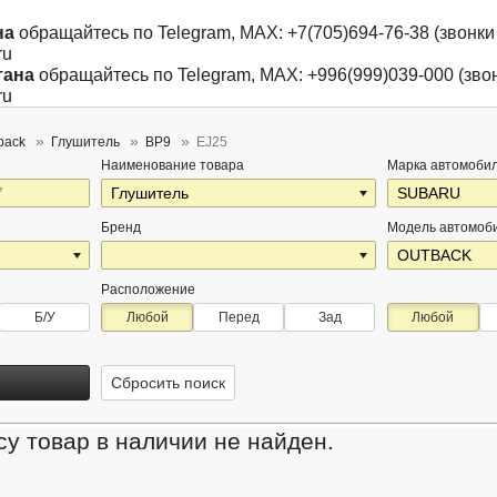
на
обращайтесь по Telegram, MAX: +7(705)694-76-38 (звонки 
ru
тана
обращайтесь по Telegram, MAX: +996(999)039-000 (звон
ru
back
Глушитель
BP9
EJ25
Наименование товара
Марка автомоби
Бренд
Модель автомоб
Расположение
Б/У
Любой
Перед
Зад
Любой
Сбросить поиск
у товар в наличии не найден.