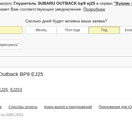
 запрос
Глушитель SUBARU OUTBACK bp9 ej25
в сервис
"Куплю 
равит Вам соответствующее уведомление.
Подробнее
Сколько дней будет активна ваша заявка?
Месяц
Пол года
Год
Бол
тересуюсь"
Outback BP9 EJ25
EJ25
,
EJ253
е
Способы оплаты
Книга жалоб и предложений
Приложения для iO
.ru 2005-2024