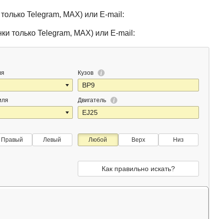
только Telegram, MAX) или E-mail:
ки только Telegram, MAX) или E-mail:
ля
Кузов
иля
Двигатель
Правый
Левый
Любой
Верх
Низ
Как правильно искать?