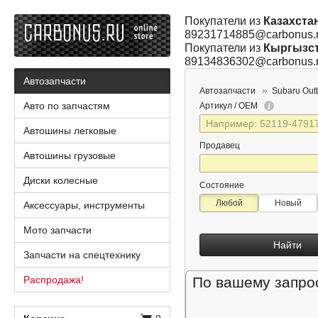
Покупатели из
Казахста
89231714885@carbonus.
Покупатели из
Кыргызс
89134836302@carbonus.
Автозапчасти
Автозапчасти
Subaru Out
Авто по запчастям
Артикул / OEM
Автошины легковые
Продавец
Автошины грузовые
Диски колесные
Состояние
Любой
Новый
Аксессуары, инструменты
Мото запчасти
Найти
Запчасти на спецтехнику
Распродажа!
По вашему запрос