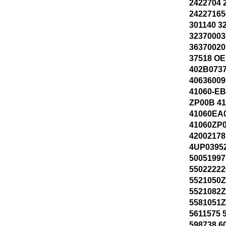
2422704 
24227165
301140 3
32370003
36370020
37518 OE
402B0737
40636009
41060-EB
ZP00B 4
41060EA
41060ZP
42002178
4UP03952
50051997
55022222
5521050Z
5521082Z
5581051Z
5611575 
598738 6