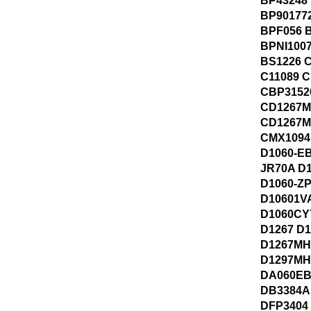
BP43248
BP90177
BPF056 
BPNI100
BS1226 
C11089 
CBP3152
CD1267M
CD1267M
CMX1094
D1060-EB
JR70A D
D1060-Z
D10601V
D1060CY
D1267 D
D1267MH
D1297MH
DA060EB
DB3384A
DFP3404