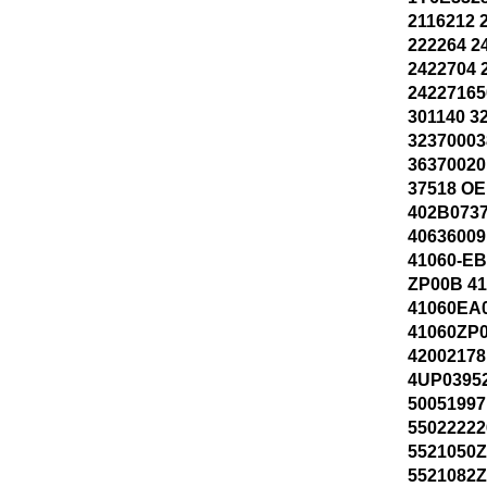
2116212 
222264 2
2422704 
24227165
301140 3
32370003
36370020
37518 OE
402B0737
40636009
41060-EB
ZP00B 4
41060EA
41060ZP
42002178
4UP03952
50051997
55022222
5521050Z
5521082Z