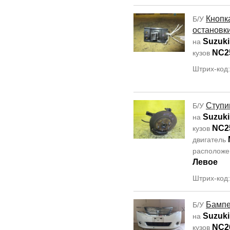
Кнопк
Б/У
остановк
Suzuki
на
NC2
кузов
Штрих-код
Ступи
Б/У
Suzuki
на
NC2
кузов
двигатель
располож
Левое
Штрих-код
Бамп
Б/У
Suzuki
на
NC2
кузов