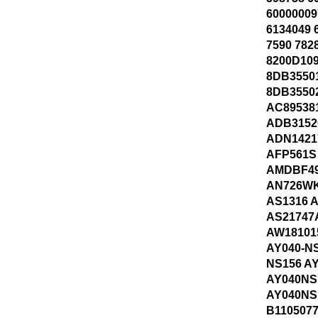
60000009
6134049 
7590 782
8200D109
8DB3550
8DB3550
AC89538
ADB3152
ADN1421
AFP561S
AMDBF49
AN726W
AS1316 
AS21747
AW18101
AY040-NS
NS156 A
AY040NS
AY040NS
B1105077