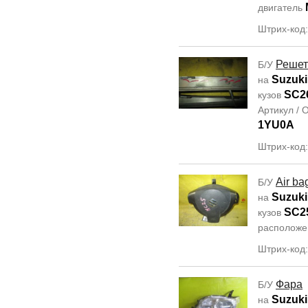
двигатель
Штрих-код
Решет
Б/У
Suzuki
на
SC2
кузов
Артикул /
1YU0A
Штрих-код
Air ba
Б/У
Suzuki
на
SC2
кузов
располож
Штрих-код:
Фара
Б/У
Suzuki
на