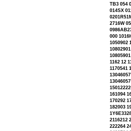
TB3 054 
014SX 01
0201R51M
2716W 0
0986AB23
000 1016
1050902 
10802901
10805901
1162 12 
1170541 
13046057
1304605
15012222
161094 1
170292 1
182003 1
1Y6E3328
2116212 
222264 2