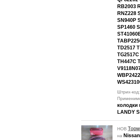
RB2003 
RNZ228 S
SN940P S
SP1460 
ST41060
TABP225
TD2517 T
TG2517C
TH447C 
V9118N0
WBP2422
WS42310
Штрих-код
Применим
колодки 
LANDY S
Торм
НОВ
Nissan
на