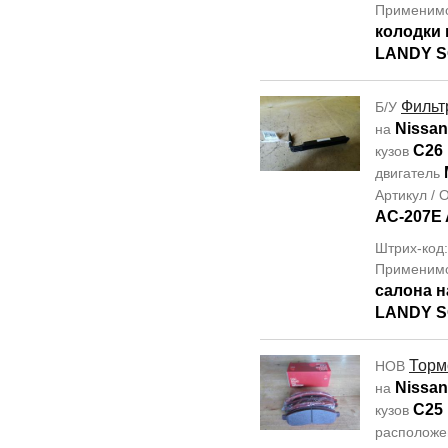
Применим
колодки 
LANDY S
Фильт
Б/У
Nissan
на
C26
кузов
двигатель
Артикул /
AC-207E
Штрих-код
Применим
салона н
LANDY S
Торм
НОВ
Nissan
на
C25
кузов
располож