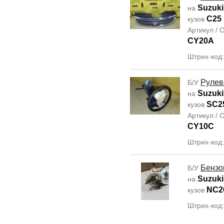
Suzuki
на
C25
кузов
Артикул /
CY20A
Штрих-код:
Рулев
Б/У
Suzuki
на
SC2
кузов
Артикул /
CY10C
Штрих-код
Бензо
Б/У
Suzuki
на
NC2
кузов
Штрих-код