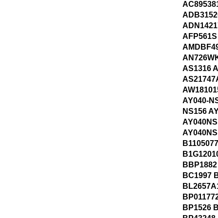
AC89538
ADB3152
ADN1421
AFP561S
AMDBF49
AN726W
AS1316 
AS21747
AW18101
AY040-NS
NS156 A
AY040NS
AY040NS
B1105077
B1G1201
BBP1882
BC1997 
BL2657A
BP01177
BP1526 