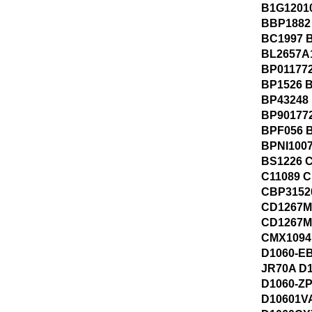
B1G1201
BBP1882
BC1997 
BL2657A
BP01177
BP1526 
BP43248
BP90177
BPF056 
BPNI100
BS1226 
C11089 
CBP3152
CD1267M
CD1267M
CMX1094
D1060-EB
JR70A D
D1060-Z
D10601V