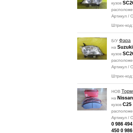
SC2
кузов
располож
Артикул /
Штрих-код
Фара
Б/У
Suzuki
на
SC2
кузов
располож
Артикул /
Штрих-код
Торм
НОВ
Nissan
на
C25
кузов
располож
Артикул /
0 986 494
450 0 986