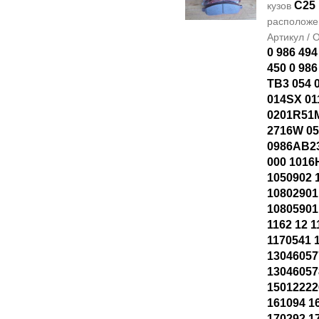
C25
кузов
располож
Артикул /
0 986 494
450 0 986
TB3 054 
014SX 01
0201R51M
2716W 0
0986AB23
000 1016
1050902 
10802901
10805901
1162 12 
1170541 
13046057
1304605
15012222
161094 1
170292 1