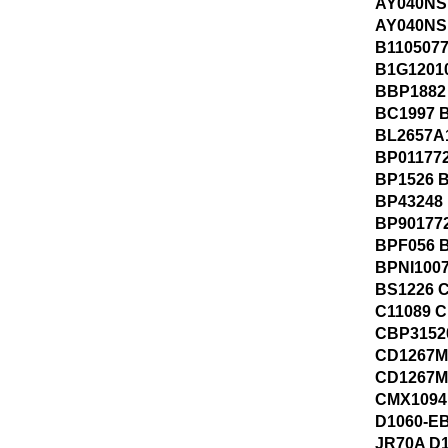
AY040NS
AY040NS
B1105077
B1G1201
BBP1882
BC1997 
BL2657A
BP01177
BP1526 
BP43248
BP90177
BPF056 
BPNI100
BS1226 
C11089 
CBP3152
CD1267M
CD1267M
CMX1094
D1060-EB
JR70A D