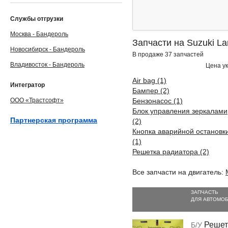
Службы отгрузки
Москва - Бандероль
Запчасти на Suzuki L
Новосибирск - Бандероль
В продаже 37 запчастей
Владивосток - Бандероль
Цена ук
Air bag (1)
Интегратор
Бампер (2)
ООО «Трастсофт»
Бензонасос (1)
Блок управления зеркалами
Партнерская программа
(2)
Кнопка аварийной остановк
(1)
Решетка радиатора (2)
Все запчасти на двигатель:
ЗАПЧАСТЬ
ДЛЯ АВТОМО
Решет
Б/У