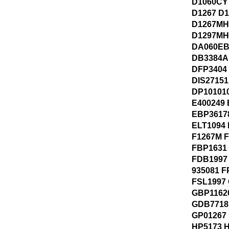
D1060CY
D1267 D
D1267MH
D1297MH
DA060EB
DB3384A
DFP3404
DIS27151
DP101010
E400249 
EBP3617
ELT1094 
F1267M 
FBP1631
FDB1997
935081 F
FSL1997
GBP1162
GDB7718
GP01267
HP5173 