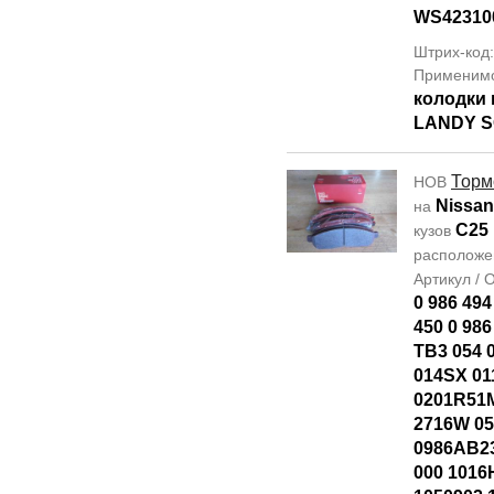
WS42310
Штрих-код
Применим
колодки 
LANDY S
Торм
НОВ
Nissan
на
C25
кузов
располож
Артикул /
0 986 494
450 0 986
TB3 054 
014SX 01
0201R51M
2716W 0
0986AB23
000 1016