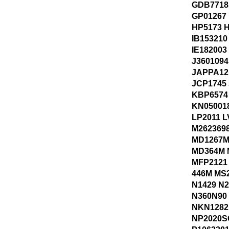
GDB7718
GP01267
HP5173 
IB153210
IE182003
J3601094
JAPPA12
JCP1745 
KBP6574
KN05001
LP2011 
M262369
MD1267M
MD364M 
MFP2121
446M MS
N1429 N
N360N90
NKN1282
NP2020SC