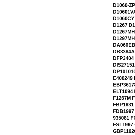
D1060-Z
D10601V
D1060CY
D1267 D
D1267MH
D1297MH
DA060EB
DB3384A
DFP3404
DIS27151
DP101010
E400249 
EBP3617
ELT1094 
F1267M 
FBP1631
FDB1997
935081 F
FSL1997
GBP1162