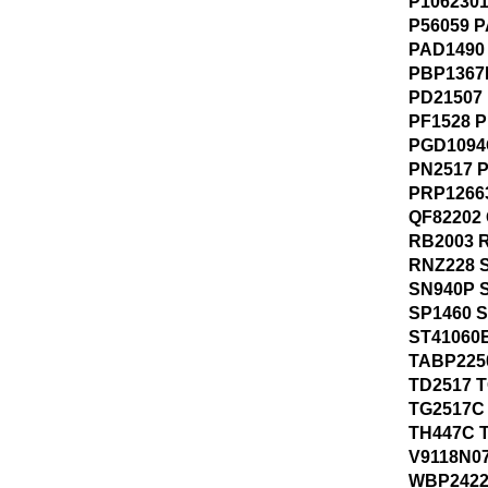
P1062301
P56059 
PAD1490
PBP1367
PD21507 
PF1528 P
PGD1094
PN2517 
PRP1266
QF82202
RB2003 
RNZ228 S
SN940P S
SP1460 
ST41060
TABP225
TD2517 T
TG2517C
TH447C 
V9118N0
WBP2422