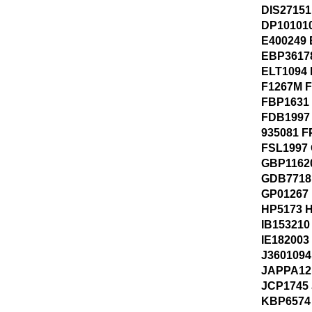
DIS27151
DP101010
E400249 
EBP3617
ELT1094 
F1267M 
FBP1631
FDB1997
935081 F
FSL1997
GBP1162
GDB7718
GP01267
HP5173 
IB153210
IE182003
J3601094
JAPPA12
JCP1745 
KBP6574