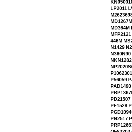
KN05001
LP2011 
M262369
MD1267M
MD364M 
MFP2121
446M MS
N1429 N
N360N90
NKN1282
NP2020SC
P1062301
P56059 
PAD1490
PBP1367
PD21507 
PF1528 P
PGD1094
PN2517 
PRP1266
QF82202