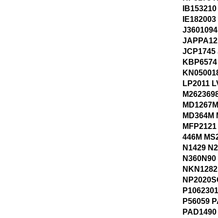
IB153210
IE182003
J3601094
JAPPA12
JCP1745 
KBP6574
KN05001
LP2011 
M262369
MD1267M
MD364M 
MFP2121
446M MS
N1429 N
N360N90
NKN1282
NP2020SC
P1062301
P56059 
PAD1490