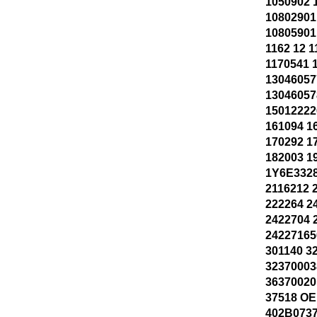
1050902 
10802901
10805901
1162 12 
1170541 
13046057
1304605
15012222
161094 1
170292 1
182003 1
1Y6E3328
2116212 
222264 2
2422704 
24227165
301140 3
32370003
36370020
37518 OE
402B0737