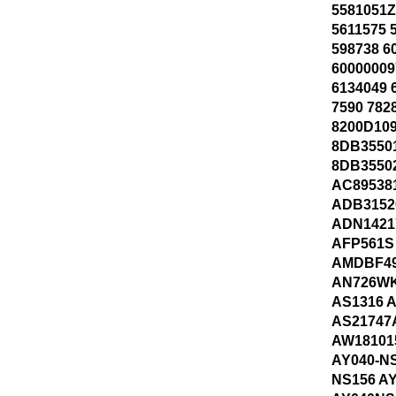
5581051Z
5611575 
598738 6
60000009
6134049 
7590 782
8200D109
8DB3550
8DB3550
AC89538
ADB3152
ADN1421
AFP561S
AMDBF49
AN726W
AS1316 
AS21747
AW18101
AY040-NS
NS156 A