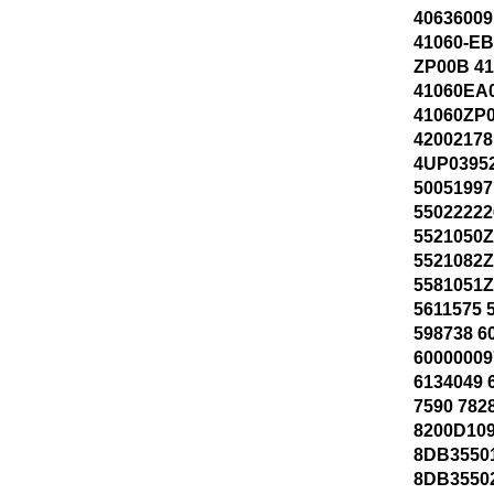
40636009
41060-EB
ZP00B 4
41060EA
41060ZP
42002178
4UP03952
50051997
55022222
5521050Z
5521082Z
5581051Z
5611575 
598738 6
60000009
6134049 
7590 782
8200D109
8DB3550
8DB3550