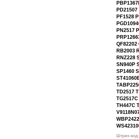
PBP1367
PD21507 
PF1528 P
PGD1094
PN2517 
PRP1266
QF82202
RB2003 
RNZ228 S
SN940P S
SP1460 
ST41060
TABP225
TD2517 T
TG2517C
TH447C 
V9118N0
WBP2422
WS42310
Штрих-код: