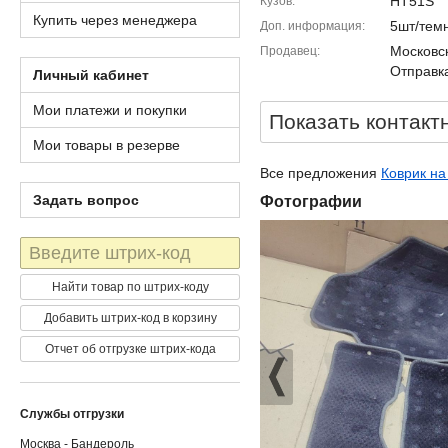
HT51S
Кузов
Купить через менеджера
5шт/тем
Доп. информация
Московск
Продавец
Отправка
Личный кабинет
Мои платежи и покупки
Показать контакт
Мои товары в резерве
Все предложения
Коврик на 
Задать вопрос
Фотографии
Штрих-
код
Найти товар по штрих-коду
Добавить штрих-код в корзину
Отчет об отгрузке штрих-кода
Службы отгрузки
Москва - Бандероль