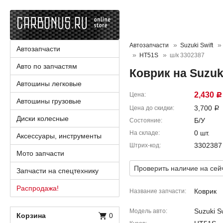
Автозапчасти
Suzuki Swift
Автозапчасти
HT51S
ш/к 3302387
Авто по запчастям
Коврик на Suzuk
Автошины легковые
2,430
Цена
Р
Автошины грузовые
3,700
Цена до скидки
Р
Диски колесные
Б/У
Состояние
0 шт.
На складе
Аксессуары, инструменты
3302387
Штрих-код
Мото запчасти
Проверить наличие на сей
Запчасти на спецтехнику
Распродажа!
Коврик
Название запчасти
Suzuki Sw
Модель авто
Корзина
0