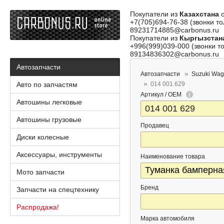
Покупатели из
Казахстана
о
+7(705)694-76-38 (звонки то
89231714885@carbonus.ru
Покупатели из
Кыргызстан
+996(999)039-000 (звонки то
89134836302@carbonus.ru
Автозапчасти
Автозапчасти
Suzuki Wag
Авто по запчастям
014 001 629
Артикул / OEM
Автошины легковые
Автошины грузовые
Продавец
Диски колесные
Аксессуары, инструменты
Наименование товара
Мото запчасти
Бренд
Запчасти на спецтехнику
Распродажа!
Марка автомобиля