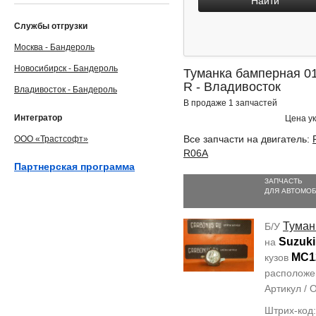
Найти
Службы отгрузки
Москва - Бандероль
Новосибирск - Бандероль
Туманка бамперная 01
R - Владивосток
Владивосток - Бандероль
В продаже 1 запчастей
Интегратор
Цена ук
Все запчасти на двигатель:
ООО «Трастсофт»
R06A
Партнерская программа
ЗАПЧАСТЬ
ДЛЯ АВТОМО
Туман
Б/У
Suzuki
на
MC1
кузов
располож
Артикул /
Штрих-код