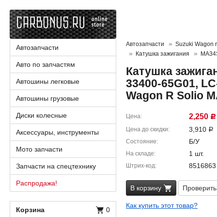
Автозапчасти
Suzuki Wagon r
Автозапчасти
Катушка зажигания
MA34
Авто по запчастям
Катушка зажиган
33400-65G01, LC
Автошины легковые
Wagon R Solio 
Автошины грузовые
Диски колесные
2,250
Цена
Р
3,910
Цена до скидки
Р
Аксессуары, инструменты
Б/У
Состояние
Мото запчасти
1 шт.
На складе
8516863
Запчасти на спецтехнику
Штрих-код
Распродажа!
В корзину
Проверить
Как купить этот товар?
Корзина
0