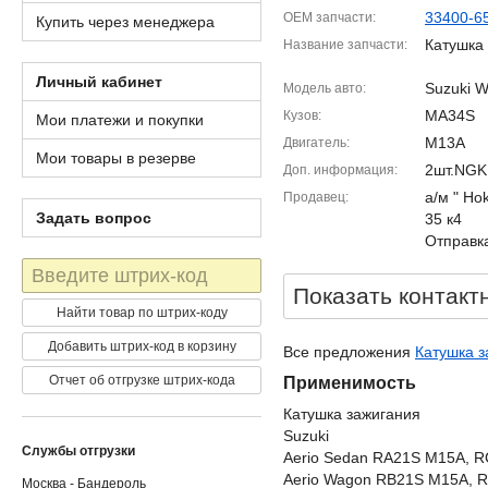
33400-6
OEM запчасти
Купить через менеджера
Катушка
Название запчасти
Личный кабинет
Suzuki W
Модель авто
MA34S
Кузов
Мои платежи и покупки
M13A
Двигатель
Мои товары в резерве
2шт.NGK
Доп. информация
а/м " Ho
Продавец
Задать вопрос
35 к4
Отправка
Штрих-
код
Показать контакт
Найти товар по штрих-коду
Добавить штрих-код в корзину
Все предложения
Катушка з
Отчет об отгрузке штрих-кода
Применимость
Катушка зажигания
Suzuki
Службы отгрузки
Aerio Sedan RA21S M15A, 
Aerio Wagon RB21S M15A, 
Москва - Бандероль