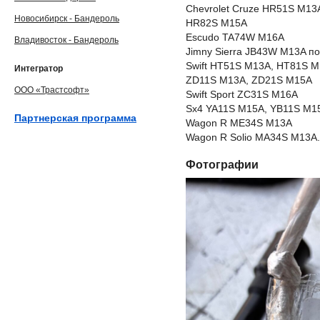
Chevrolet Cruze HR51S M1
Новосибирск - Бандероль
HR82S M15A
Escudo TA74W M16A
Владивосток - Бандероль
Jimny Sierra JB43W M13A по
Swift HT51S M13A, HT81S 
Интегратор
ZD11S M13A, ZD21S M15A
ООО «Трастсофт»
Swift Sport ZC31S M16A
Sx4 YA11S M15A, YB11S M1
Партнерская программа
Wagon R ME34S M13A
Wagon R Solio MA34S M13A.
Фотографии