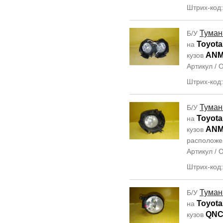
Штрих-код
Туман
Б/У
Toyota 
на
ANM
кузов
Артикул /
Штрих-код
Туман
Б/У
Toyota 
на
ANM
кузов
располож
Артикул /
Штрих-код
Туман
Б/У
Toyota
на
QNC
кузов