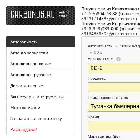
Покупатели из
Казахстана
о
+7(705)694-76-38 (звонки то
89231714885@carbonus.ru
Покупатели из
Кыргызстан
+996(999)039-000 (звонки то
89134836302@carbonus.ru
Автозапчасти
Автозапчасти
Suzuki Wag
Авто по запчастям
0D-2
Артикул / OEM
Автошины легковые
Автошины грузовые
Продавец
Диски колесные
Аксессуары, инструменты
Наименование товара
Мото запчасти
Бренд
Запчасти на спецтехнику
Распродажа!
Марка автомобиля