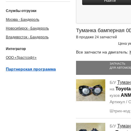
Найти
Службы отгрузки
Москва - Бандероль
Новосибирск - Бандероль
Туманка бамперная 0D
Владивосток - Бандероль
В продаже 24 запчастей
Цена ук
Интегратор
Все запчасти на двигатель:
ООО «Трастсофт»
ЗАПЧАСТЬ
ДЛЯ АВТОМО
Партнерская программа
Туман
Б/У
Toyota 
на
ANM
кузов
Артикул /
Штрих-код
Туман
Б/У