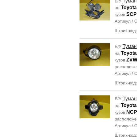
Туман
Б/У
Toyota
на
SCP
кузов
Артикул /
Штрих-код
Туман
Б/У
Toyota
на
ZVW
кузов
располож
Артикул /
Штрих-код
Туман
Б/У
Toyota
на
NCP
кузов
располож
Артикул /
Штрих-код