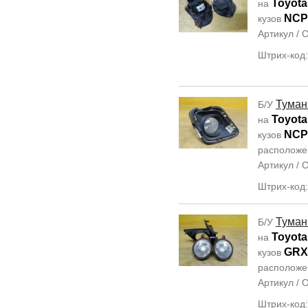
Toyota
на
NCP
кузов
Артикул /
Штрих-код
Туман
Б/У
Toyota
на
NCP
кузов
располож
Артикул /
Штрих-код
Туман
Б/У
Toyota
на
GRX
кузов
располож
Артикул /
Штрих-код