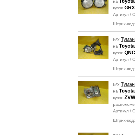
Toyota
на
GRX
кузов
Артикул /
Штрих-код
Туман
Б/У
Toyota
на
QNC
кузов
Артикул /
Штрих-код
Туман
Б/У
Toyota
на
ZVW
кузов
располож
Артикул /
Штрих-код