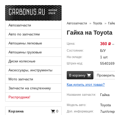
Автозапчасти
Toyota
Гайк
Автозапчасти
Гайка на Toyota
Авто по запчастям
Автошины легковые
360
Цена
– 
Р
Б/У
Состояние
Автошины грузовые
1 шт.
На складе
Диски колесные
5540169
Штрих-код
Аксессуары, инструменты
В корзину
Проверить
Мото запчасти
Как купить этот товар?
Запчасти на спецтехнику
Гайка
Название запчасти
Распродажа!
Toyota
Модель авто
Корзина
0
7шт/отк
Доп. информация