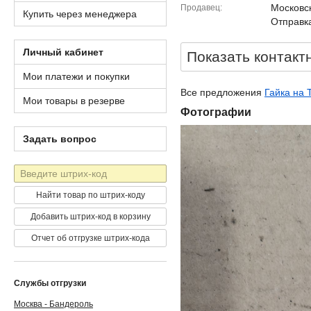
Московск
Продавец
Купить через менеджера
Отправка
Личный кабинет
Показать контакт
Мои платежи и покупки
Все предложения
Гайка на 
Мои товары в резерве
Фотографии
Задать вопрос
Штрих-
код
Найти товар по штрих-коду
Добавить штрих-код в корзину
Отчет об отгрузке штрих-кода
Службы отгрузки
Москва - Бандероль