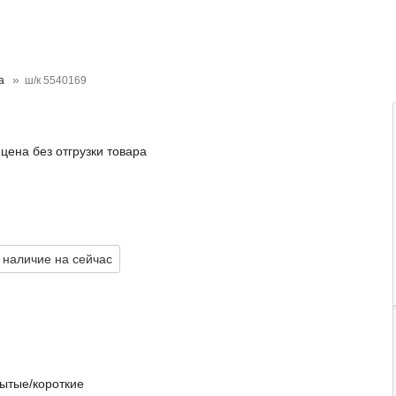
а
ш/к 5540169
цена без отгрузки товара
 наличие на сейчас
рытые/короткие