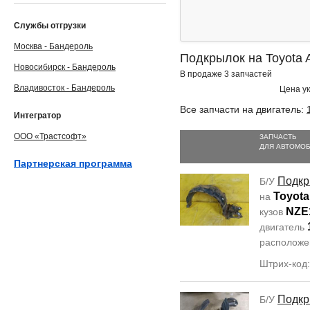
Службы отгрузки
Москва - Бандероль
Подкрылок на Toyota A
Новосибирск - Бандероль
В продаже 3 запчастей
Владивосток - Бандероль
Цена ук
Все запчасти на двигатель:
Интегратор
ООО «Трастсофт»
ЗАПЧАСТЬ
ДЛЯ АВТОМО
Партнерская программа
Подкр
Б/У
Toyota
на
NZE
кузов
двигатель
располож
Штрих-код
Подкр
Б/У