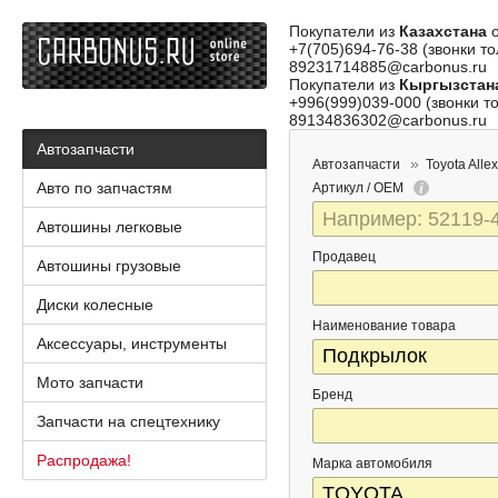
Покупатели из
Казахстана
о
+7(705)694-76-38 (звонки то
89231714885@carbonus.ru
Покупатели из
Кыргызстан
+996(999)039-000 (звонки то
89134836302@carbonus.ru
Автозапчасти
Автозапчасти
Toyota Allex
Авто по запчастям
Артикул / OEM
Автошины легковые
Продавец
Автошины грузовые
Диски колесные
Наименование товара
Аксессуары, инструменты
Мото запчасти
Бренд
Запчасти на спецтехнику
Распродажа!
Марка автомобиля