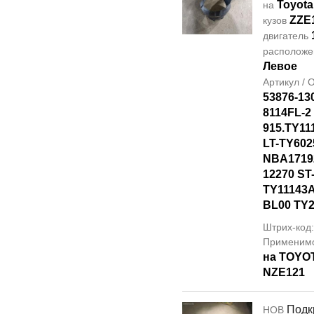
Toyota
на
ZZE
кузов
двигатель
располож
Левое
Артикул /
53876-13
8114FL-2
915.TY11
LT-TY602
NBA17192
12270 ST
TY11143A
BL00 TY2
Штрих-код
Применим
на TOYO
NZE121
Подк
НОВ