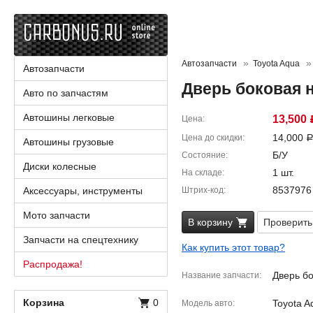
Автозапчасти
Toyota Aqua
Автозапчасти
Дверь боковая 
Авто по запчастям
Автошины легковые
13,500
Цена
14,000
Цена до скидки
Автошины грузовые
Б/У
Состояние
Диски колесные
1 шт.
На складе
8537976
Аксессуары, инструменты
Штрих-код
Мото запчасти
В корзину
Проверить
Запчасти на спецтехнику
Как купить этот товар?
Распродажа!
Дверь бо
Название запчасти
Корзина
0
Toyota A
Модель авто