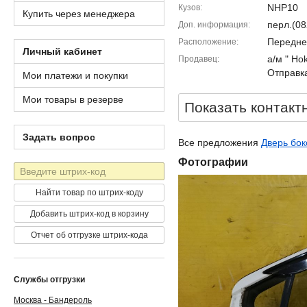
NHP10
Кузов
Купить через менеджера
перл.(08
Доп. информация
Передне
Расположение
Личный кабинет
а/м " Ho
Продавец
Отправка
Мои платежи и покупки
Мои товары в резерве
Показать контакт
Задать вопрос
Все предложения
Дверь бок
Фотографии
Штрих-
код
Найти товар по штрих-коду
Добавить штрих-код в корзину
Отчет об отгрузке штрих-кода
Службы отгрузки
Москва - Бандероль