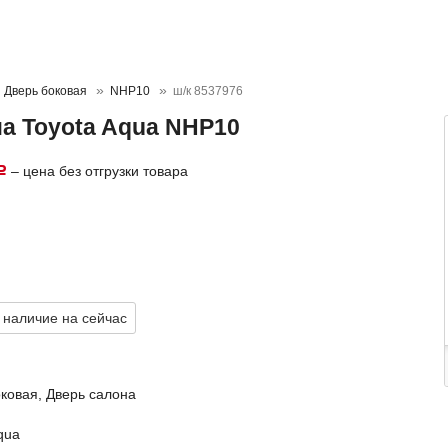
Дверь боковая
NHP10
ш/к 8537976
на Toyota Aqua NHP10
– цена без отгрузки товара
Р
Р
 наличие на сейчас
ковая, Дверь салона
qua