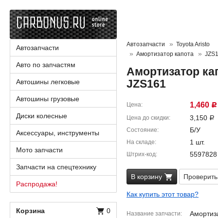
Автозапчасти
Toyota Aristo
Автозапчасти
Амортизатор капота
JZS
Авто по запчастям
Амортизатор кап
JZS161
Автошины легковые
Автошины грузовые
1,460
Цена
Р
Диски колесные
3,150
Цена до скидки
Р
Б/У
Состояние
Аксессуары, инструменты
1 шт.
На складе
Мото запчасти
5597828
Штрих-код
Запчасти на спецтехнику
В корзину
Проверить
Распродажа!
Как купить этот товар?
Корзина
0
Амортиз
Название запчасти