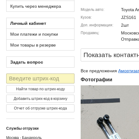
Купить через менеджера
Toyota Ar
Модель авто
JZS161
Кузов
Личный кабинет
2шт
Доп. информация
Московск
Продавец
Мои платежи и покупки
Отправка
Мои товары в резерве
Показать контакт
Задать вопрос
Все предложения
Амортизат
Штрих-
Фотографии
код
Найти товар по штрих-коду
Добавить штрих-код в корзину
Отчет об отгрузке штрих-кода
Службы отгрузки
Москва - Бандероль