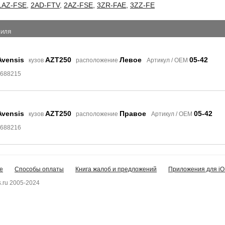
1AZ-FSE
,
2AD-FTV
,
2AZ-FSE
,
3ZR-FAE
,
3ZZ-FE
БИЛЯ
Avensis
AZT250
Левое
05-42
кузов
расположение
Артикул / OEM
7688215
Avensis
AZT250
Правое
05-42
кузов
расположение
Артикул / OEM
7688216
е
Способы оплаты
Книга жалоб и предложений
Приложения для iO
.ru 2005-2024