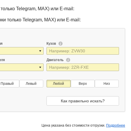
только Telegram, MAX) или E-mail:
ки только Telegram, MAX) или E-mail:
ля
Кузов
иля
Двигатель
Правый
Левый
Любой
Верх
Низ
Как правильно искать?
Цена указана без стоимости отгрузки.
Подробнее