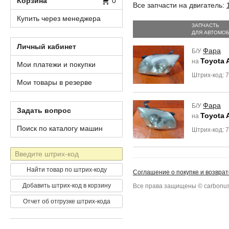
Корзина
0
Все запчасти на двигатель:
Купить через менеджера
ЗАПЧАСТЬ
ДЛЯ АВТОМО
Личный кабинет
Фара
Б/У
Toyota 
на
Мои платежи и покупки
Штрих-код: 
Мои товары в резерве
Фара
Б/У
Задать вопрос
Toyota 
на
Поиск по каталогу машин
Штрих-код: 
Штрих-
код
Найти товар по штрих-коду
Соглашение о покупке и возврат
Добавить штрих-код в корзину
Все права защищены © carbonus
Отчет об отгрузке штрих-кода