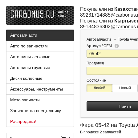
Покупатели из
Казахста
89231714885@carbonus.
Покупатели из
Кыргызс
89134836302@carbonus.
Автозапчасти
Автозапчасти
Toyota Aven
Авто по запчастям
Артикул / OEM
Автошины легковые
Продавец
Автошины грузовые
Диски колесные
Состояние
Любой
Новый
Аксессуары, инструменты
Мото запчасти
Найти
Запчасти на спецтехнику
Распродажа!
Фара 05-42 на Toyota 
В продаже 2 запчастей