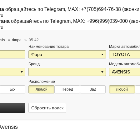
на
обращайтесь по Telegram, MAX: +7(705)694-76-38 (звонки 
ru
тана
обращайтесь по Telegram, MAX: +996(999)039-000 (звон
ru
sis
Фара
05-42
Наименование товара
Марка автомоби
Бренд
Модель автомоб
Расположение
Б/У
Любой
Перед
Зад
Любой
Сбросить поиск
Avensis