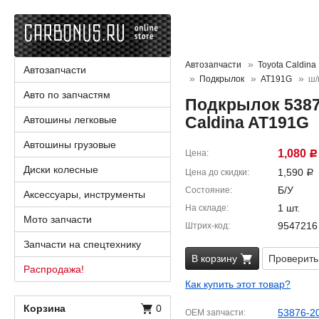
Автозапчасти
Toyota Caldina
Автозапчасти
Подкрылок
AT191G
ш/
Авто по запчастям
Подкрылок 5387
Caldina AT191G
Автошины легковые
Автошины грузовые
1,080
Цена
Р
Диски колесные
1,590
Цена до скидки
Р
Б/У
Состояние
Аксессуары, инструменты
1 шт.
На складе
Мото запчасти
9547216
Штрих-код
Запчасти на спецтехнику
В корзину
Проверить
Распродажа!
Как купить этот товар?
Корзина
0
53876-2
OEM запчасти