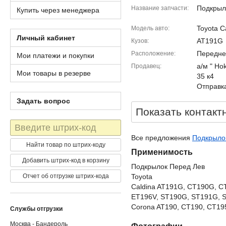
Подкрыл
Название запчасти
Купить через менеджера
Toyota C
Модель авто
Личный кабинет
AT191G
Кузов
Передне
Расположение
Мои платежи и покупки
а/м " Ho
Продавец
Мои товары в резерве
35 к4
Отправка
Задать вопрос
Показать контакт
Штрих-
код
Все предложения
Подкрылок
Найти товар по штрих-коду
Применимость
Добавить штрих-код в корзину
Подкрылок Перед Лев
Отчет об отгрузке штрих-кода
Toyota
Caldina AT191G, CT190G, C
ET196V, ST190G, ST191G, 
Corona AT190, CT190, CT195
Службы отгрузки
Москва - Бандероль