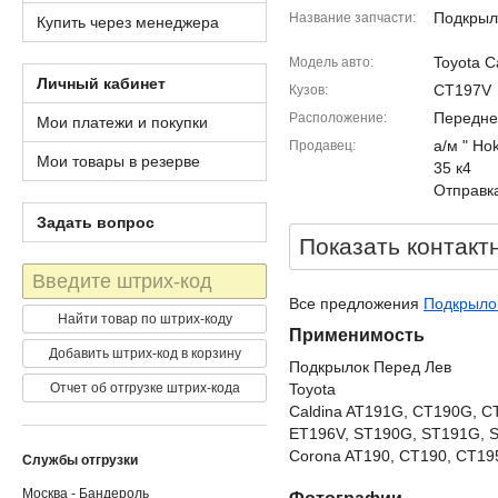
Подкрыл
Название запчасти
Купить через менеджера
Toyota C
Модель авто
Личный кабинет
CT197V
Кузов
Передне
Расположение
Мои платежи и покупки
а/м " Ho
Продавец
Мои товары в резерве
35 к4
Отправка
Задать вопрос
Показать контакт
Штрих-
код
Все предложения
Подкрылок
Найти товар по штрих-коду
Применимость
Добавить штрих-код в корзину
Подкрылок Перед Лев
Отчет об отгрузке штрих-кода
Toyota
Caldina AT191G, CT190G, C
ET196V, ST190G, ST191G, 
Corona AT190, CT190, CT195
Службы отгрузки
Москва - Бандероль