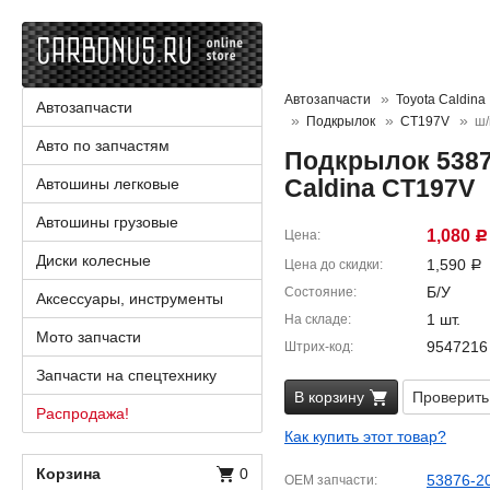
Автозапчасти
Toyota Caldina
Автозапчасти
Подкрылок
CT197V
ш/
Авто по запчастям
Подкрылок 5387
Caldina CT197V
Автошины легковые
Автошины грузовые
1,080
Цена
Р
Диски колесные
1,590
Цена до скидки
Р
Б/У
Состояние
Аксессуары, инструменты
1 шт.
На складе
Мото запчасти
9547216
Штрих-код
Запчасти на спецтехнику
В корзину
Проверить
Распродажа!
Как купить этот товар?
Корзина
0
53876-2
OEM запчасти