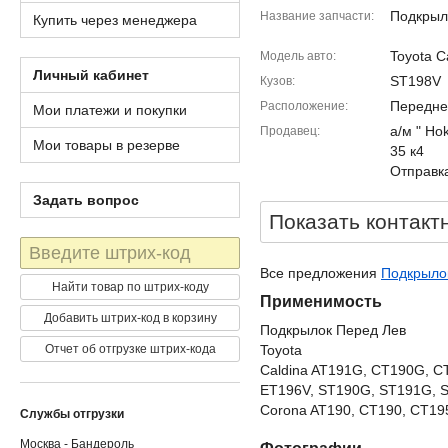
Подкрыл
Название запчасти
Купить через менеджера
Toyota C
Модель авто
Личный кабинет
ST198V
Кузов
Передне
Расположение
Мои платежи и покупки
а/м " Ho
Продавец
Мои товары в резерве
35 к4
Отправка
Задать вопрос
Показать контакт
Штрих-
код
Все предложения
Подкрылок
Найти товар по штрих-коду
Применимость
Добавить штрих-код в корзину
Подкрылок Перед Лев
Отчет об отгрузке штрих-кода
Toyota
Caldina AT191G, CT190G, C
ET196V, ST190G, ST191G, 
Corona AT190, CT190, CT195
Службы отгрузки
Москва - Бандероль