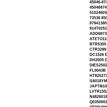
45046-87
45046874
5102460S
73536 85
87941380
914T025
ADD6873
ATETO11
BTR5305
CTR3289
DC1526 
DH2005 
DIES250
FL0043B 
HT820273
I16018YM
JAPTI610
LVTR155
N482601
Q035000