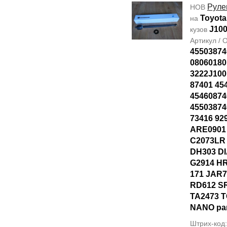
Руле
НОВ
Toyota
на
J10
кузов
Артикул /
45503874
08060180
3222J100
87401 45
45460874
45503874
73416 92
ARE0901
C2073LR
DH303 D
G2914 HR
171 JAR7
RD612 S
TA2473 T
NANO par
Штрих-код