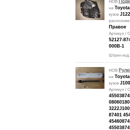
Подк
НОВ
Toyota
на
J12
кузов
располож
Правое
Артикул /
52127-87
000B-1
Штрих-код
Руле
НОВ
Toyota
на
J10
кузов
Артикул /
45503874
08060180
3222J100
87401 45
45460874
45503874