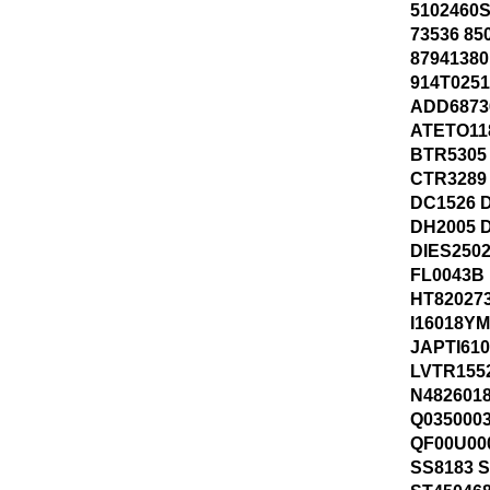
5102460S
73536 85
87941380
914T025
ADD6873
ATETO11
BTR5305
CTR3289
DC1526 
DH2005 
DIES250
FL0043B 
HT820273
I16018YM
JAPTI610
LVTR155
N482601
Q035000
QF00U00
SS8183 