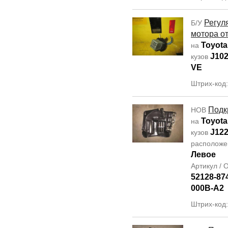
Регул
Б/У
мотора о
Toyota
на
J10
кузов
VE
Штрих-код
Подк
НОВ
Toyota
на
J12
кузов
располож
Левое
Артикул /
52128-87
000B-A2
Штрих-код