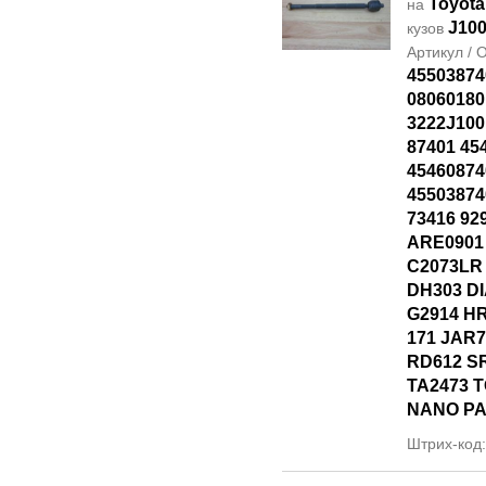
Toyota
на
J10
кузов
Артикул /
45503874
08060180
3222J100
87401 45
45460874
45503874
73416 92
ARE0901
C2073LR
DH303 D
G2914 HR
171 JAR7
RD612 S
TA2473 T
NANO P
Штрих-код