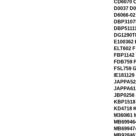
CD6070 
D0037 D0
D6066-02
DBP3107
DBP5111
DG1290T
E100362 
ELT602 F
FBP1142
FDB759 
FSL759 G
IE181129
JAPPA52
JAPPA61
JBP0256
KBP1518
KD4718 
M360I61 
MB69946
MB69947
MB92846