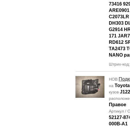
73416 92
ARE0901
C2073LR
DH303 D
G2914 HR
171 JAR7
RD612 S
TA2473 T
NANO par
Штрих-код
Подк
НОВ
Toyota
на
J12
кузов
располож
Правое
Артикул /
52127-87
000B-A1