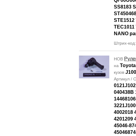
QF00U00
SS8183 
ST45046
STE1512 
TEC1011 
NANO par
Штрих-код
Руле
НОВ
Toyota
на
J10
кузов
Артикул /
0121J102
040438B 
14468106
3221J100
4002018 
4201209 
45046-87
45046874