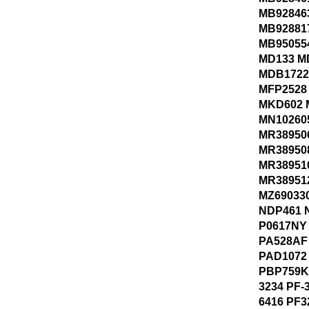
MB92846
MB92881
MB95055
MD133 M
MDB1722
MFP2528
MKD602 
MN10260
MR38950
MR38950
MR38951
MR38951
MZ69033
NDP461 N
P0617NY 
PA528AF
PAD1072
PBP759K
3234 PF-
6416 PF3