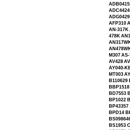
ADB0415
ADC4424
ADG0429
AFP310 
AN-317K 
478K AN
AN317WK
AN478WK
M307 AS-
AV428 A
AY040-KE
MT003 A
B110629 
BBP1518
BD7553 
BP1022 
BP43357
BPD14 B
BS09864
BS1953 