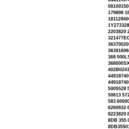
08100150
179898 1
18112940
1Y273328
2203820 
321477EG
36370020
36391606
368 000L
368000SX
402B0243
44918740
44918740
5005528 
50613 57
583 6000
6260932 
8223820 
8DB 355 
8DB3550