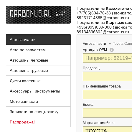
Покупатели из
Казахстана
о
+7(705)694-76-38 (звонки то
89231714885@carbonus.ru
Покупатели из
Кыргызстан
+996(999)039-000 (звонки то
89134836302@carbonus.ru
Автозапчасти
Автозапчасти
Toyota Cam
Авто по запчастям
Артикул / OEM
Автошины легковые
Продавец
Автошины грузовые
Диски колесные
Наименование товара
Аксессуары, инструменты
Мото запчасти
Бренд
Запчасти на спецтехнику
Распродажа!
Марка автомобиля