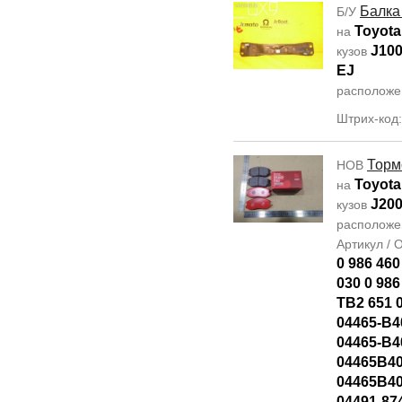
Балка
Б/У
Toyota
на
J10
кузов
EJ
располож
Штрих-код
Торм
НОВ
Toyota
на
J20
кузов
располож
Артикул /
0 986 460
030 0 986
TB2 651 
04465-B4
04465-B4
04465B40
04465B40
04491-87