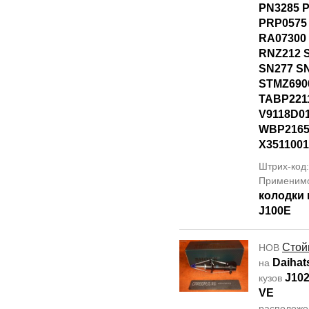
PN3285 
PRP0575
RA07300
RNZ212 
SN277 S
STMZ690
TABP221
V9118D0
WBP2165
X3511001
Штрих-код
Применим
колодки
J100E
Стой
НОВ
Daihat
на
J10
кузов
VE
располож