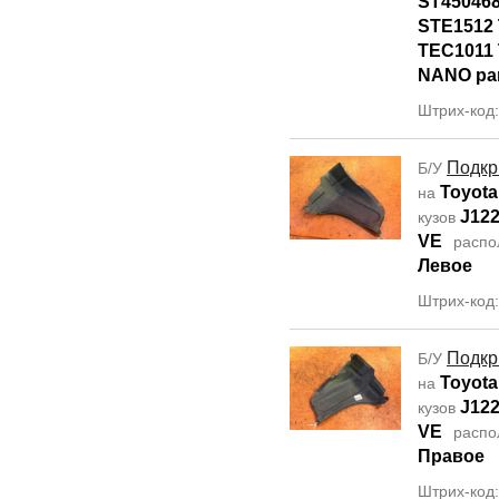
ST45046
STE1512 
TEC1011 
NANO par
Штрих-код
Подкр
Б/У
Toyota
на
J12
кузов
VE
распо
Левое
Штрих-код
Подкр
Б/У
Toyota
на
J12
кузов
VE
распо
Правое
Штрих-код