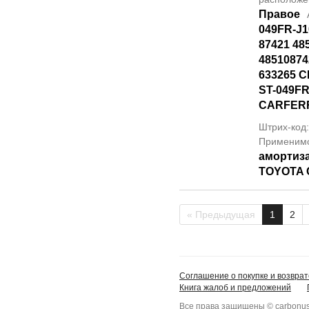
Правое
049FR-J1
87421 48
48510874
633265 C
ST-049FR
CARFER
Штрих-код
Применим
амортиза
TOYOTA 
« Предыдущая
1
2
Соглашение о покупке и возврат
Книга жалоб и предложений
Все права защищены © carbonus