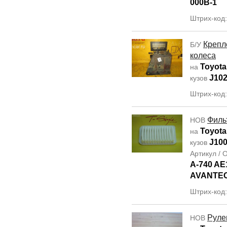
000B-1
Штрих-код
Крепл
Б/У
колеса
Toyota
на
J10
кузов
Штрих-код
Филь
НОВ
Toyota
на
J10
кузов
Артикул /
A-740 AE
AVANTE
Штрих-код
Руле
НОВ