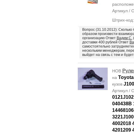
располож
Артикул /
Штрих-код
Вопрос (31.10.2012): Сколько
образом произвести взаимора
организацию Ответ
Вадим С.
доставки 400 рублей Ответ
Ва
самостоятельно затрудняетес
нескольким менеджерам, пере
выйдет на связь с тем и буде
Руле
НОВ
Toyota
на
J10
кузов
Артикул /
0121J102
040438B 
14468106
3221J100
4002018 
4201209 