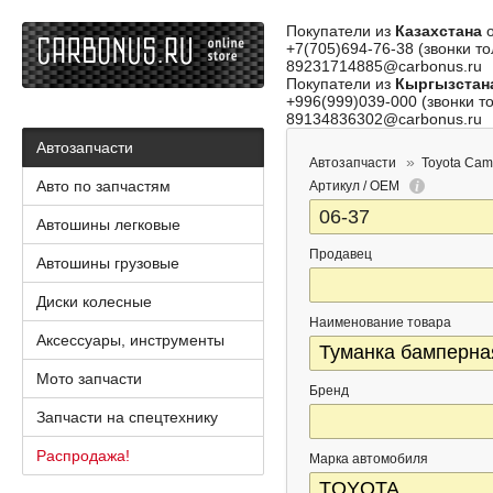
Покупатели из
Казахстана
о
+7(705)694-76-38 (звонки то
89231714885@carbonus.ru
Покупатели из
Кыргызстан
+996(999)039-000 (звонки то
89134836302@carbonus.ru
Автозапчасти
Автозапчасти
Toyota Cam
Авто по запчастям
Артикул / OEM
Автошины легковые
Продавец
Автошины грузовые
Диски колесные
Наименование товара
Аксессуары, инструменты
Мото запчасти
Бренд
Запчасти на спецтехнику
Распродажа!
Марка автомобиля