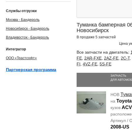
Службы отгрузки
Москва - Бандероль
Туманка бамперная 06
Новосибирск - Бандероль
Новосибирск
В продаже 5 запчастей
Владивосток - Бандероль
Цена ук
Интегратор
Все запчасти на двигатель:
FE
,
2AR-FXE
,
2AZ-FE
,
2C-T
,
ООО «Трастсофт»
FI
,
4VZ-FE
,
5S-FE
Партнерская программа
ЗАПЧАСТЬ
ДЛЯ АВТОМО
Тума
НОВ
Toyota
на
ACV
кузов
располож
Артикул /
2008-US