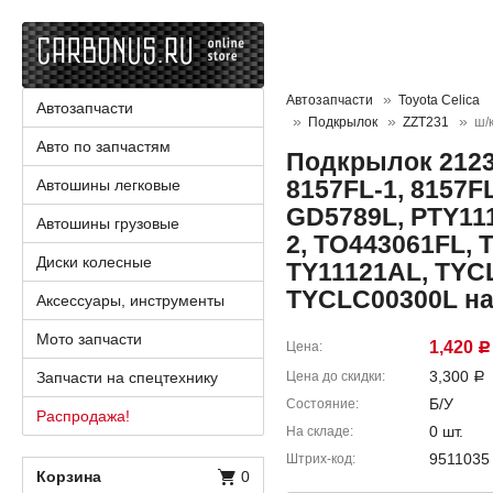
Автозапчасти
Toyota Celica
Автозапчасти
Подкрылок
ZZT231
ш/
Авто по запчастям
Подкрылок 21233
8157FL-1, 8157FL
Автошины легковые
GD5789L, PTY111
Автошины грузовые
2, TO443061FL, 
Диски колесные
TY11121AL, TYCL
TYCLC00300L на 
Аксессуары, инструменты
Мото запчасти
1,420
Цена
Р
3,300
Запчасти на спецтехнику
Цена до скидки
Р
Б/У
Состояние
Распродажа!
0 шт.
На складе
9511035
Штрих-код
Корзина
0