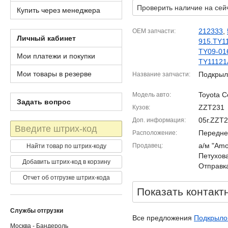
Проверить наличие на сей
Купить через менеджера
212333
,
OEM запчасти
Личный кабинет
915.TY1
TY09-01
Мои платежи и покупки
TY11121
Мои товары в резерве
Подкрыл
Название запчасти
Toyota C
Модель авто
Задать вопрос
ZZT231
Кузов
05г.ZZT
Доп. информация
Штрих-
Передне
Расположение
код
а/м "Amor
Продавец
Найти товар по штрих-коду
Петухова
Добавить штрих-код в корзину
Отправка
Отчет об отгрузке штрих-кода
Показать контакт
Службы отгрузки
Все предложения
Подкрылок
Москва - Бандероль