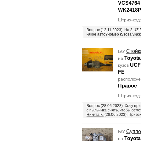
VCS4764
WK2418P
Штрих-код
Вопрос (12.11.2023): На 3 UZ
какое авто?номер кузова ука
Стойк
Б/У
Toyota
на
UCF
кузов
FE
располож
Правое
Штрих-код
Вопрос (28.06.2023): Хочу пр
с пыльника снять, чтобы осм
Никита К.
(28.06.2023): Приез
Суппо
Б/У
Toyota
на