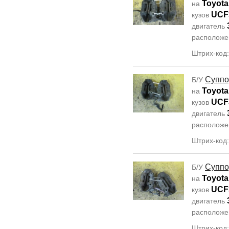
Toyota
на
UCF
кузов
двигатель
располож
Штрих-код
Суппо
Б/У
Toyota
на
UCF
кузов
двигатель
располож
Штрих-код
Суппо
Б/У
Toyota
на
UCF
кузов
двигатель
располож
Штрих-код