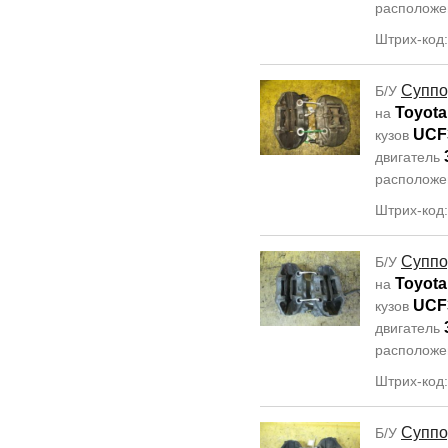
располож
Штрих-код
Суппо
Б/У
Toyota
на
UCF
кузов
двигатель
располож
Штрих-код
Суппо
Б/У
Toyota
на
UCF
кузов
двигатель
располож
Штрих-код
Суппо
Б/У