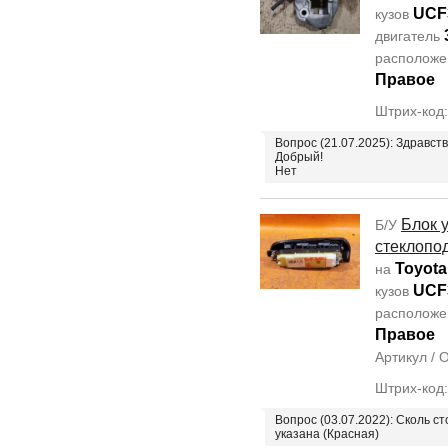
UCF
кузов
двигатель
располож
Правое
Штрих-код
Вопрос (21.07.2025): Здравст
Добрый!
Нет
Блок 
Б/У
стеклопо
Toyota
на
UCF
кузов
располож
Правое
Артикул /
Штрих-код
Вопрос (03.07.2022): Сколь с
указана (Красная)