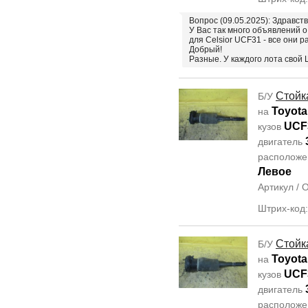
Вопрос (09.05.2025): Здравств
У Вас так много объявлений 
для Celsior UCF31 - все они 
Добрый!
Разные. У каждого лота сво
Стойк
Б/У
Toyota
на
UCF
кузов
двигатель
располож
Левое
Артикул /
Штрих-код
Стойк
Б/У
Toyota
на
UCF
кузов
двигатель
располож