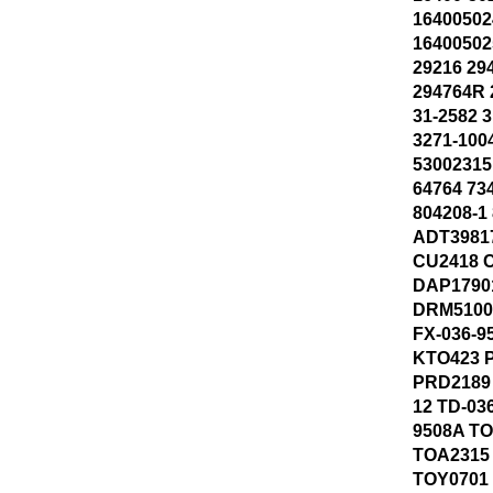
16400502
16400502
29216 29
294764R 
31-2582 
3271-100
53002315
64764 73
804208-1
ADT3981
CU2418 
DAP1790
DRM51003
FX-036-9
KTO423 
PRD2189 
12 TD-03
9508A TO
TOA2315
TOY0701 