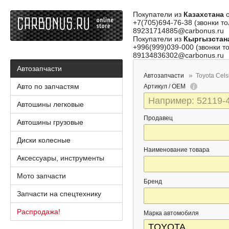
Покупатели из
Казахстана
о
+7(705)694-76-38 (звонки то
89231714885@carbonus.ru
Покупатели из
Кыргызстан
+996(999)039-000 (звонки то
89134836302@carbonus.ru
Автозапчасти
Автозапчасти
Toyota Cels
Авто по запчастям
Артикул / OEM
Автошины легковые
Продавец
Автошины грузовые
Диски колесные
Наименование товара
Аксессуары, инструменты
Мото запчасти
Бренд
Запчасти на спецтехнику
Распродажа!
Марка автомобиля