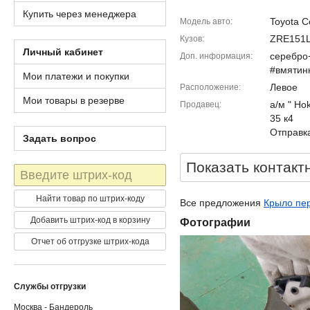
Купить через менеджера
Toyota C
Модель авто
ZRE151
Кузов
Личный кабинет
серебро
Доп. информация
#вмятин
Мои платежи и покупки
Левое
Расположение
Мои товары в резерве
а/м " Ho
Продавец
35 к4
Отправка
Задать вопрос
Показать контакт
Штрих-
код
Найти товар по штрих-коду
Все предложения
Крыло пер
Добавить штрих-код в корзину
Фотографии
Отчет об отгрузке штрих-кода
Службы отгрузки
Москва - Бандероль