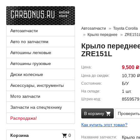
Автозапчасти
Toyota Corolla
Автозапчасти
Крыло переднее
ZRE151
Авто по запчастям
Крыло переднее 
ZRE151L
Автошины легковые
Автошины грузовые
9,500
Цена
Р
Диски колесные
10,730
Цена до скидки
Б/У
Состояние
Аксессуары, инструменты
1 шт.
На складе
Мото запчасти
8559579
Штрих-код
Запчасти на спецтехнику
В корзину
Проверить
Распродажа!
Как купить этот товар?
Корзина
0
Крыло п
Название запчасти