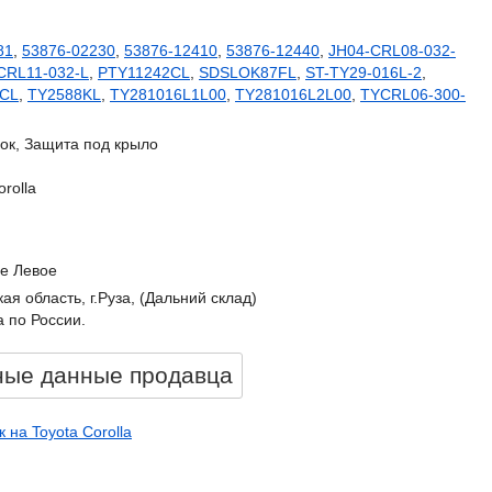
81
,
53876-02230
,
53876-12410
,
53876-12440
,
JH04-CRL08-032-
CRL11-032-L
,
PTY11242CL
,
SDSLOK87FL
,
ST-TY29-016L-2
,
2CL
,
TY2588KL
,
TY281016L1L00
,
TY281016L2L00
,
TYCRL06-300-
ок, Защита под крыло
orolla
е Левое
ая область, г.Руза, (Дальний склад)
 по России.
ные данные продавцa
 на Toyota Corolla