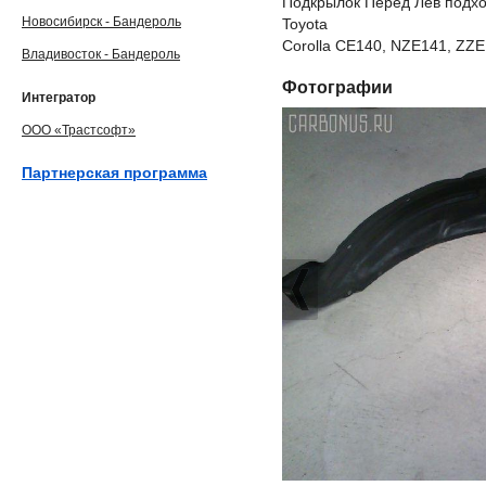
Подкрылок Перед Лев подхо
Новосибирск - Бандероль
Toyota
Corolla CE140, NZE141, ZZE
Владивосток - Бандероль
Фотографии
Интегратор
ООО «Трастсофт»
Партнерская программа