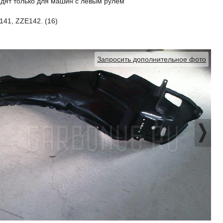
дят только для машин с левым рулем
141, ZZE142. (16)
Запросить дополнительное фото