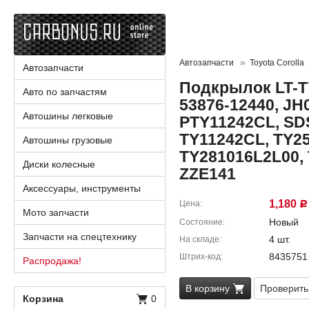
Автозапчасти
Toyota Corolla
Автозапчасти
Подкрылок LT-TY
Авто по запчастям
53876-12440, JH
Автошины легковые
PTY11242CL, SD
TY11242CL, TY2
Автошины грузовые
TY281016L2L00, 
Диски колесные
ZZE141
Аксессуары, инструменты
1,180
Цена
Р
Мото запчасти
Новый
Состояние
Запчасти на спецтехнику
4 шт.
На складе
8435751
Штрих-код
Распродажа!
В корзину
Проверить
Корзина
0