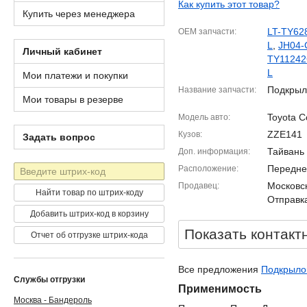
Как купить этот товар?
Купить через менеджера
LT-TY62
OEM запчасти
L
,
JH04-
Личный кабинет
TY1124
L
Мои платежи и покупки
Подкрыл
Название запчасти
Мои товары в резерве
Toyota C
Модель авто
ZZE141
Кузов
Задать вопрос
Тайвань
Доп. информация
Штрих-
Передне
Расположение
код
Московск
Продавец
Найти товар по штрих-коду
Отправка
Добавить штрих-код в корзину
Показать контакт
Отчет об отгрузке штрих-кода
Все предложения
Подкрылок
Службы отгрузки
Применимость
Москва - Бандероль