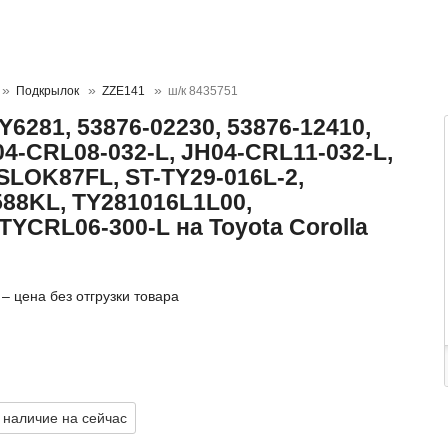
Подкрылок
ZZE141
ш/к 8435751
6281, 53876-02230, 53876-12410,
04-CRL08-032-L, JH04-CRL11-032-L,
SLOK87FL, ST-TY29-016L-2,
588KL, TY281016L1L00,
TYCRL06-300-L на Toyota Corolla
– цена без отгрузки товара
 наличие на сейчас