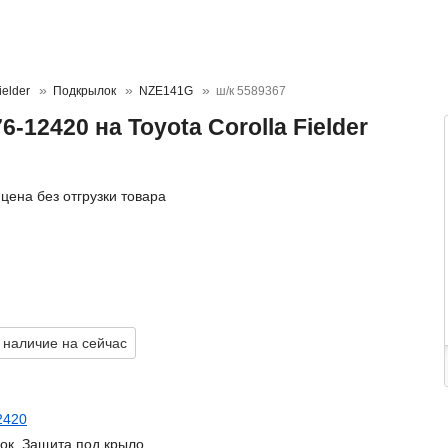
ielder
Подкрылок
NZE141G
ш/к 5589367
-12420 на Toyota Corolla Fielder
цена без отгрузки товара
 наличие на сейчас
2420
ок, Защита под крыло