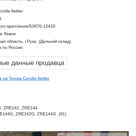
rolla fielder
G
ого крепления/53876-12420
е Левое
ая область, г.Руза, (Дальний склад)
 по России.
ные данные продавцa
на Toyota Corolla fielder
44, ZRE142, ZRE144
NZE144G, ZRE142G, ZRE144G. (81)