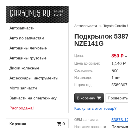
Автозапчасти
Toyota Corolla f
Автозапчасти
Подкрылок 53876
Авто по запчастям
NZE141G
Автошины легковые
850
Цена
– 
Р
Автошины грузовые
1,140
Цена до скидки
Р
Диски колесные
Б/У
Состояние
1 шт.
Аксессуары, инструменты
На складе
5589367
Штрих-код
Мото запчасти
Запчасти на спецтехнику
В корзину
Проверить
Распродажа!
Как купить этот товар?
53876-1
OEM запчасти
Корзина
0
Подкрыл
Название запчасти