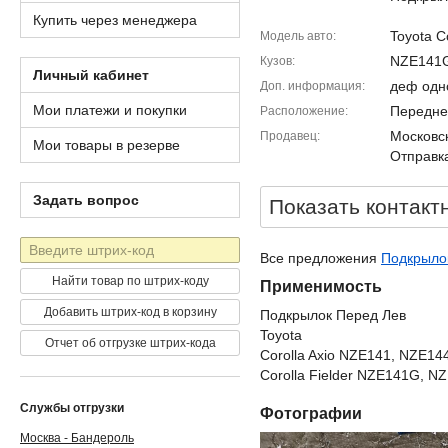
Купить через менеджера
Toyota Co
Модель авто
NZE141
Кузов
Личный кабинет
деф одн
Доп. информация
Мои платежи и покупки
Передне
Расположение
Московск
Продавец
Мои товары в резерве
Отправка
Задать вопрос
Показать контакт
Штрих-
Все предложения
Подкрылок 
код
Найти товар по штрих-коду
Применимость
Добавить штрих-код в корзину
Подкрылок Перед Лев
Toyota
Отчет об отгрузке штрих-кода
Corolla Axio NZE141, NZE1
Corolla Fielder NZE141G, 
Службы отгрузки
Фотографии
Москва - Бандероль