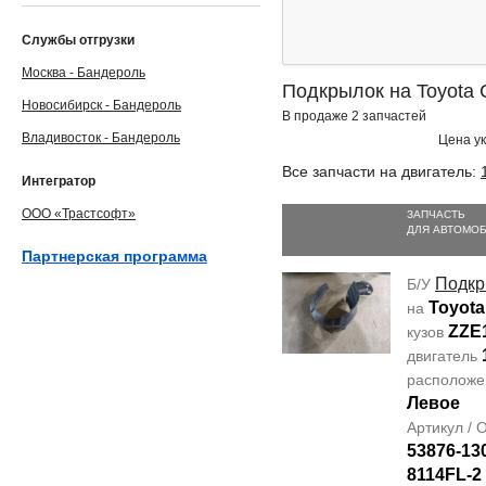
Службы отгрузки
Москва - Бандероль
Подкрылок на Toyota C
Новосибирск - Бандероль
В продаже 2 запчастей
Владивосток - Бандероль
Цена ук
Все запчасти на двигатель:
Интегратор
ООО «Трастсофт»
ЗАПЧАСТЬ
ДЛЯ АВТОМО
Партнерская программа
Подкр
Б/У
Toyota
на
ZZE
кузов
двигатель
располож
Левое
Артикул /
53876-13
8114FL-2