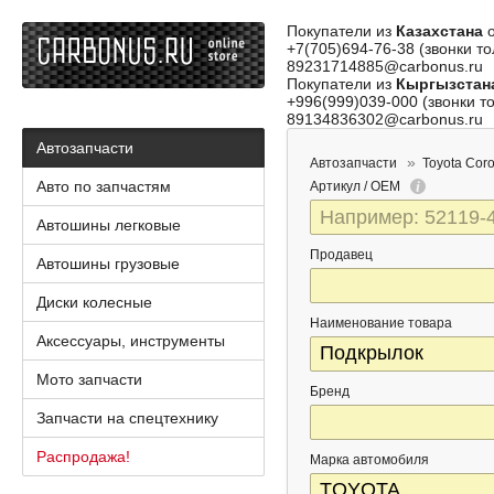
Покупатели из
Казахстана
о
+7(705)694-76-38 (звонки то
89231714885@carbonus.ru
Покупатели из
Кыргызстан
+996(999)039-000 (звонки то
89134836302@carbonus.ru
Автозапчасти
Автозапчасти
Toyota Coro
Авто по запчастям
Артикул / OEM
Автошины легковые
Продавец
Автошины грузовые
Диски колесные
Наименование товара
Аксессуары, инструменты
Мото запчасти
Бренд
Запчасти на спецтехнику
Распродажа!
Марка автомобиля