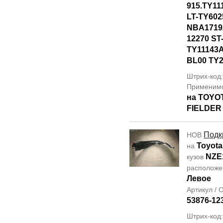
915.TY11
LT-TY602
NBA17192
12270 ST
TY11143A
BL00 TY2
Штрих-код
Применим
на TOYO
FIELDER
Подк
НОВ
Toyota
на
NZE
кузов
располож
Левое
Артикул /
53876-12
Штрих-код