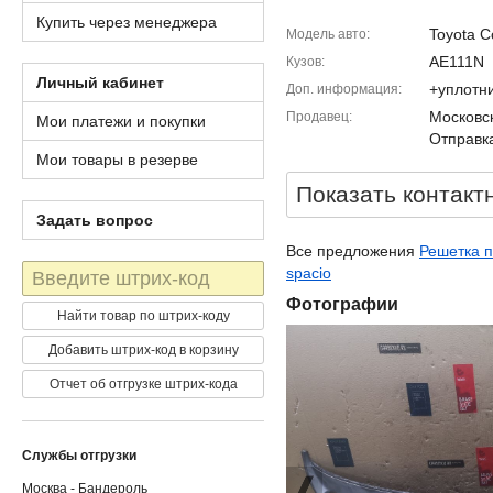
Купить через менеджера
Toyota C
Модель авто
AE111N
Кузов
Личный кабинет
+уплотни
Доп. информация
Московск
Продавец
Мои платежи и покупки
Отправка
Мои товары в резерве
Показать контакт
Задать вопрос
Все предложения
Решетка п
Штрих-
spacio
код
Фотографии
Найти товар по штрих-коду
Добавить штрих-код в корзину
Отчет об отгрузке штрих-кода
Службы отгрузки
Москва - Бандероль