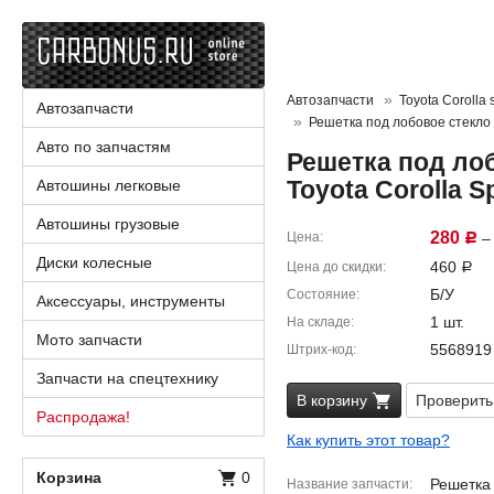
Автозапчасти
Toyota Corolla 
Автозапчасти
Решетка под лобовое стекло
Авто по запчастям
Решетка под ло
Toyota Corolla 
Автошины легковые
Автошины грузовые
280
Цена
– 
Р
Диски колесные
460
Цена до скидки
Р
Б/У
Состояние
Аксессуары, инструменты
1 шт.
На складе
Мото запчасти
5568919
Штрих-код
Запчасти на спецтехнику
В корзину
Проверить
Распродажа!
Как купить этот товар?
Корзина
0
Решетка
Название запчасти